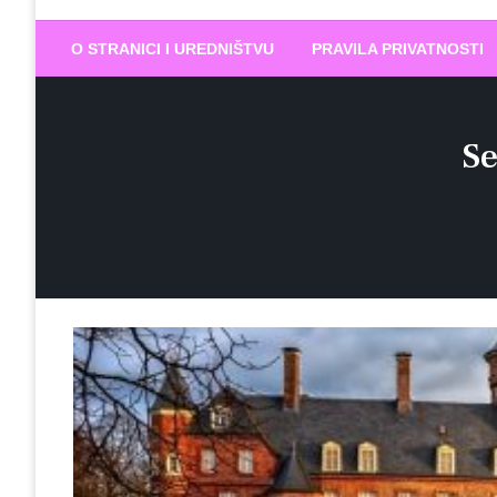
Biram DOBR
… jer BUDUĆNOST nema drugo IME
O STRANICI I UREDNIŠTVU
PRAVILA PRIVATNOSTI
Se