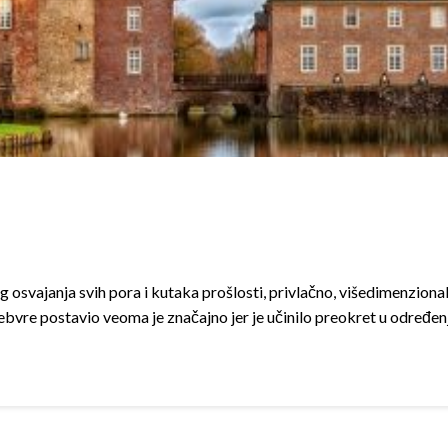
osvajanja svih pora i kutaka prošlosti, privlačno, višedimenzionaln
 Febvre postavio veoma je značajno jer je učinilo preokret u određe