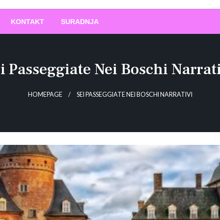
O
!
KONTAKT
SURADNJA
i Passeggiate Nei Boschi Narrat
HOMEPAGE
SEI PASSEGGIATE NEI BOSCHI NARRATIVI