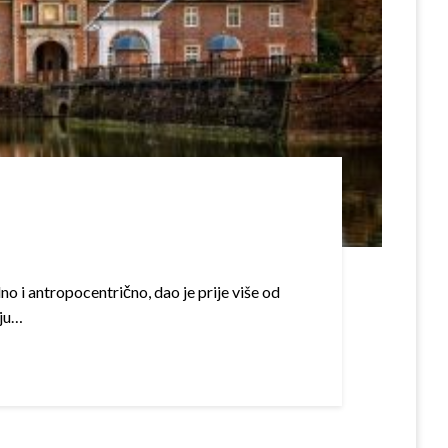
o i antropocentrično, dao je prije više od
nju…