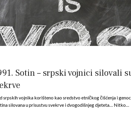
91. Sotin – srpski vojnici silovali 
vekrve
 srpskih vojnika korišteno kao sredstvo etničkog čišćenja i genoci
Sotina silovana u prisustvu svekrve i dvogodišnjeg djeteta… Nitko…