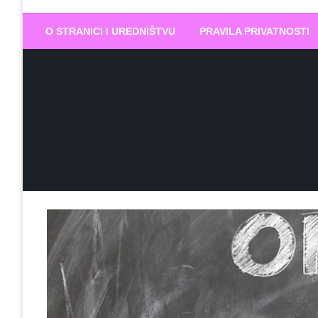
Biram DOBR
… jer BUDUĆNOST nema drugo IME
O STRANICI I UREDNIŠTVU
PRAVILA PRIVATNOSTI