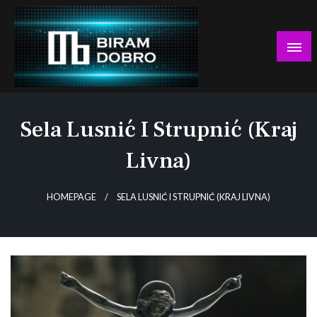
Skip
to
content
… jer BUDUĆNOST nema drugo IME!
Biram DOBRO
Sela Lusnić I Strupnić (kraj
Livna)
HOMEPAGE
SELA LUSNIĆ I STRUPNIĆ (KRAJ LIVNA)