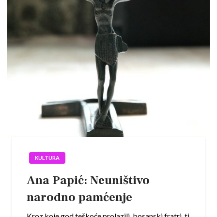
KULTURA
Ana Papić: Neuništivo
narodno pamćenje
Kroz koje god teškoće prolazili, bosanski fratri, ti