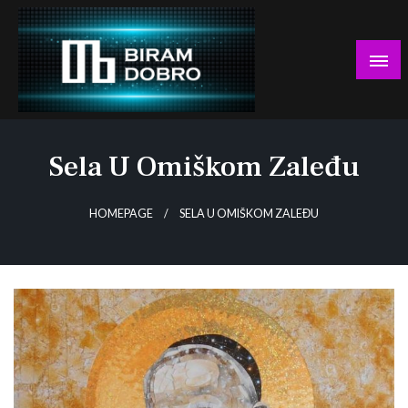
Skip
to
content
… jer BUDUĆNOST nema drugo IME!
Biram DOBRO
Sela U Omiškom Zaleđu
HOMEPAGE
SELA U OMIŠKOM ZALEĐU