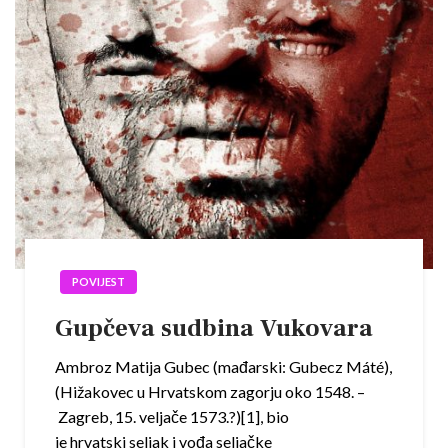
POVIJEST
Gupčeva sudbina Vukovara
Ambroz Matija Gubec (mađarski: Gubecz Máté),
(Hižakovec u Hrvatskom zagorju oko 1548. –
Zagreb, 15. veljače 1573.?)[1], bio
je hrvatski seljak i vođa seljačke