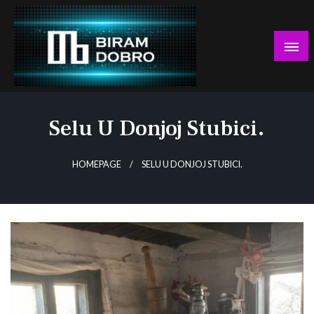
Skip
to
content
… jer BUDUĆNOST nema drugo IME!
Biram DOBRO
Selu U Donjoj Stubici.
HOMEPAGE
SELU U DONJOJ STUBICI.