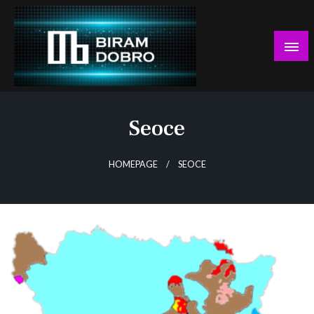
Skip
to
content
… jer BUDUĆNOST nema drugo IME!
Biram DOBRO
Seoce
HOMEPAGE
SEOCE