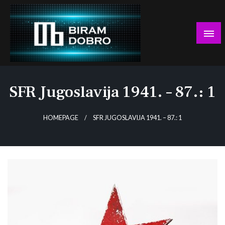
Skip
to
content
… jer BUDUĆNOST nema drugo IME!
Biram DOBRO
SFR Jugoslavija 1941. – 87.: 1
HOMEPAGE
SFR JUGOSLAVIJA 1941. – 87.: 1