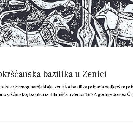
krš­ćanska bazilika u Zenici
taka crk­venog namještaja, zenička bazilika pripada najljepšim pr
nokrš­ćanskoj bazilici iz Bilimiš­ća u Zenici 1892. godine donosi 