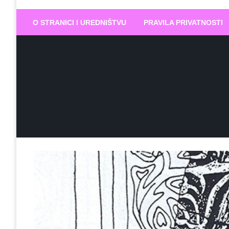
Biram DOBR
… jer BUDUĆNOST nema drugo IME
O STRANICI I UREDNIŠTVU
PRAVILA PRIVATNOSTI