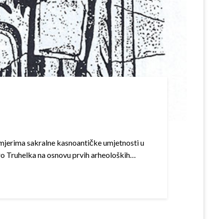
imjerima sakralne kasnoantičke umjetnosti u
Ćiro Truhelka na osnovu prvih arheoloških…