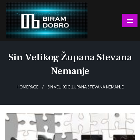
Skip
to
content
… jer BUDUĆNOST nema drugo IME!
Biram DOBRO
Sin Velikog Župana Stevana
Nemanje
HOMEPAGE
SIN VELIKOG ŽUPANA STEVANA NEMANJE