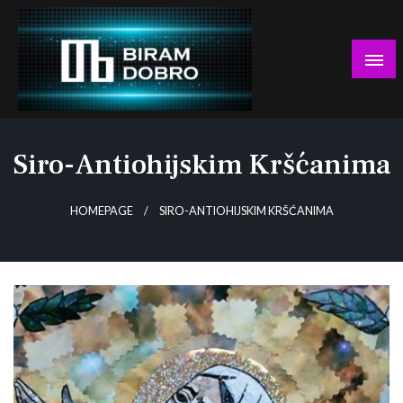
Skip
to
content
… jer BUDUĆNOST nema drugo IME!
Biram DOBRO
Siro-Antiohijskim Kršćanima
HOMEPAGE
SIRO-ANTIOHIJSKIM KRŠĆANIMA