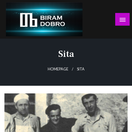
Skip
to
content
… jer BUDUĆNOST nema drugo IME!
Biram DOBRO
Sita
HOMEPAGE
SITA