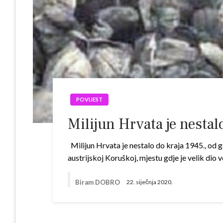
POVIJEST
Milijun Hrvata je nestal
Milijun Hrvata je nestalo do kraja 1945., od g
austrijskoj Koruškoj, mjestu gdje je velik di
Biram DOBRO
22. siječnja 2020.