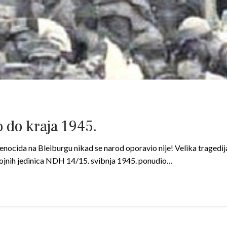
o do kraja 1945.
enocida na Bleiburgu nikad se narod oporavio nije! Velika tragedija
o vojnih jedinica NDH 14/15. svibnja 1945. ponudio…