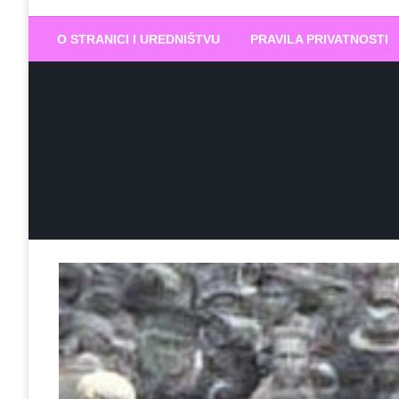
Biram DOBR
… jer BUDUĆNOST nema drugo IME
O STRANICI I UREDNIŠTVU
PRAVILA PRIVATNOSTI