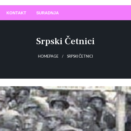
O
!
KONTAKT
SURADNJA
Srpski Četnici
HOMEPAGE
SRPSKI ČETNICI