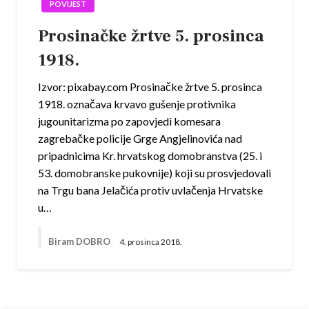
POVIJEST
Prosinačke žrtve 5. prosinca
1918.
Izvor: pixabay.com Prosinačke žrtve 5. prosinca
1918. označava krvavo gušenje protivnika
jugounitarizma po zapovjedi komesara
zagrebačke policije Grge Angjelinovića nad
pripadnicima Kr. hrvatskog domobranstva (25. i
53. domobranske pukovnije) koji su prosvjedovali
na Trgu bana Jelačića protiv uvlačenja Hrvatske
u…
Biram DOBRO
4. prosinca 2018.