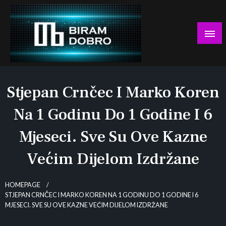
Skip
to
content
… jer BUDUĆNOST nema drugo IME!
Biram DOBRO
Stjepan Crnčec I Marko Koren
Na 1 Godinu Do 1 Godine I 6
Mjeseci. Sve Su Ove Kazne
Većim Dijelom Izdržane
HOMEPAGE
STJEPAN CRNČEC I MARKO KOREN NA 1 GODINU DO 1 GODINE I 6
MJESECI. SVE SU OVE KAZNE VEĆIM DIJELOM IZDRŽANE