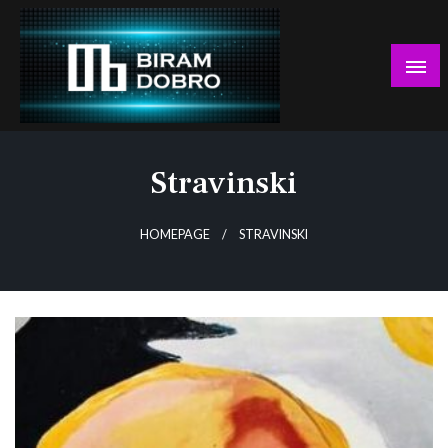
Skip
to
content
… jer BUDUĆNOST nema drugo IME!
Biram DOBRO
Stravinski
HOMEPAGE
STRAVINSKI