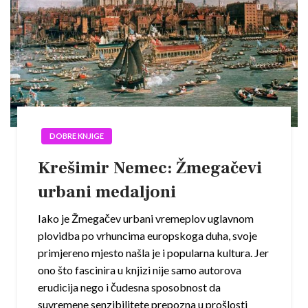
DOBRE KNJIGE
Krešimir Nemec: Žmegačevi
urbani medaljoni
Iako je Žmegačev urbani vremeplov uglavnom
plovidba po vrhuncima europskoga duha, svoje
primjereno mjesto našla je i popularna kultura. Jer
ono što fascinira u knjizi nije samo autorova
erudicija nego i čudesna sposobnost da
suvremene senzibilitete prepozna u prošlosti