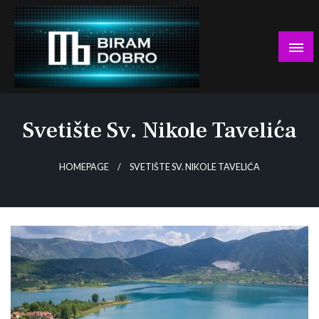
Skip
to
content
… jer BUDUĆNOST nema drugo IME!
Biram DOBRO
Svetište Sv. Nikole Tavelića
HOMEPAGE
SVETIŠTE SV. NIKOLE TAVELIĆA