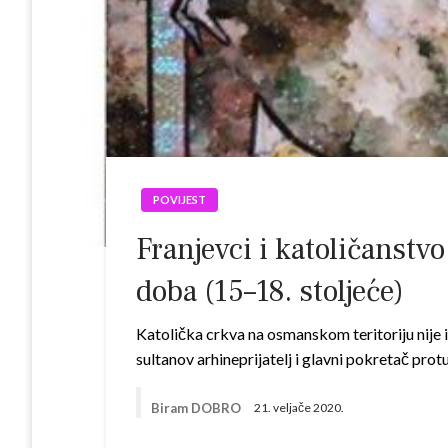
POVIJEST
Franjevci i katoličanst
doba (15–18. stoljeće)
Katolička crkva na osmanskom teritoriju nije i
sultanov arhineprijatelj i glavni pokretač pro
Biram DOBRO
21. veljače 2020.