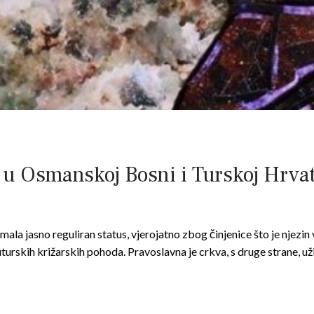
vo u Osmanskoj Bosni i Turskoj Hrv
mala jasno reguliran status, vjerojatno zbog činjenice što je njezi
tuturskih križarskih pohoda. Pravoslavna je crkva, s druge strane,