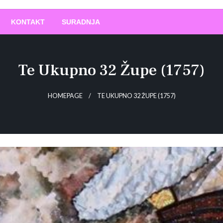
O
!
KONTAKT
SURADNJA
Te Ukupno 32 Župe (1757)
HOMEPAGE
TE UKUPNO 32 ŽUPE (1757)