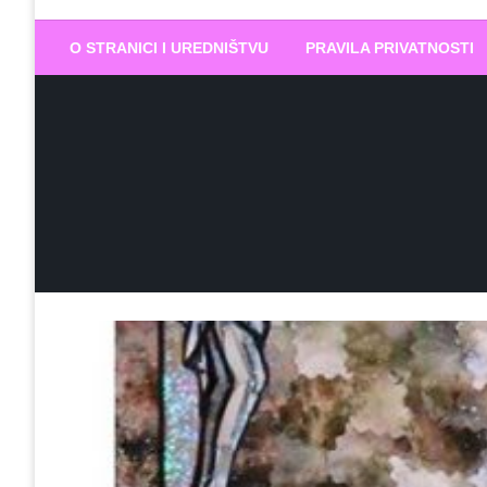
Biram DOBR
… jer BUDUĆNOST nema drugo IME
O STRANICI I UREDNIŠTVU
PRAVILA PRIVATNOSTI