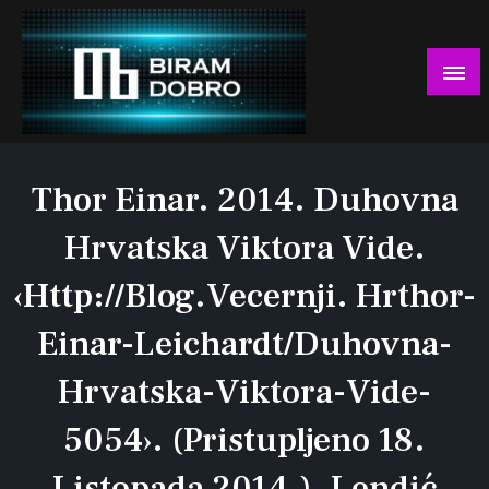
Skip
to
content
… jer BUDUĆNOST nema drugo IME!
Biram DOBRO
Thor Einar. 2014. Duhovna
Hrvatska Viktora Vide.
‹http://blog.vecernji. Hrthor-
Einar-Leichardt/duhovna-
Hrvatska-Viktora-Vide-
5054›. (Pristupljeno 18.
Listopada 2014.). Lendić