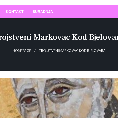
O
!
KONTAKT
SURADNJA
rojstveni Markovac Kod Bjelova
HOMEPAGE
TROJSTVENI MARKOVAC KOD BJELOVARA