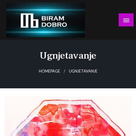
Skip
to
content
… jer BUDUĆNOST nema drugo IME!
Biram DOBRO
Ugnjetavanje
HOMEPAGE
UGNJETAVANJE