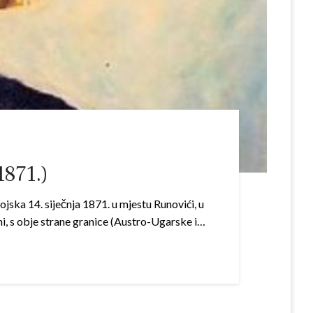
1871.)
jska 14. siječnja 1871. u mjestu Runovići, u
i, s obje strane granice (Austro-Ugarske i…