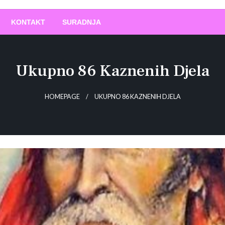
O
!
KONTAKT
SURADNJA
Ukupno 86 Kaznenih Djela
HOMEPAGE
UKUPNO 86 KAZNENIH DJELA