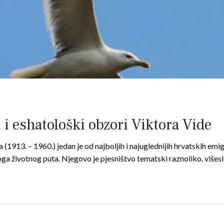
 i eshatološki obzori Viktora Vide
da (1913. – 1960.) jedan je od najboljih i najuglednijih hrvatskih em
oga životnog puta. Njegovo je pjesništvo tematski raznoliko, više