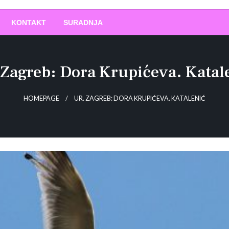
O
!
KONTAKT
SURADNJA
 Zagreb: Dora Krupićeva. Katal
HOMEPAGE
UR. ZAGREB: DORA KRUPIĆEVA. KATALENIĆ