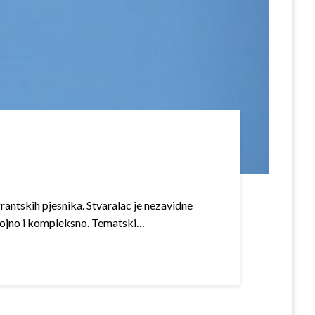
igrantskih pjesnika. Stvaralac je nezavidne
slojno i kompleksno. Tematski…