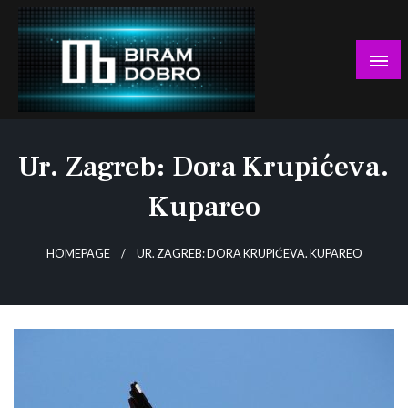
Skip
to
content
… jer BUDUĆNOST nema drugo IME!
Biram DOBRO
Ur. Zagreb: Dora Krupićeva.
Kupareo
HOMEPAGE
UR. ZAGREB: DORA KRUPIĆEVA. KUPAREO