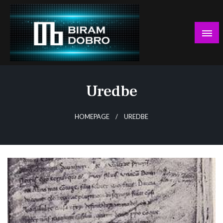
Skip
to
content
… jer BUDUĆNOST nema drugo IME!
Biram DOBRO
Uredbe
HOMEPAGE
UREDBE