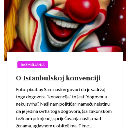
RAZMIŠLJANJA
O Istanbulskoj konvenciji
Foto: pixabay Sam naslov govori da je sadržaj
toga dogovora “konvencija” to jest “dogovor u
neku svrhu”. Naši nam političari nameću neistinu
da je jedina svrha toga dogovora, (sa zakonskom
težinom primjene), spriječavanja nasilja nad
ženama, uglavnom u obiteljima. Time…