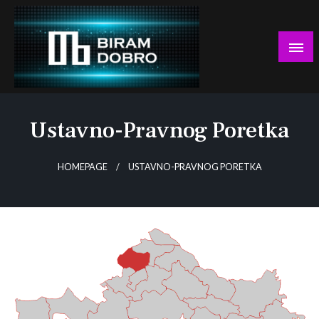
Skip
to
content
… jer BUDUĆNOST nema drugo IME!
Biram DOBRO
Ustavno-Pravnog Poretka
HOMEPAGE
USTAVNO-PRAVNOG PORETKA