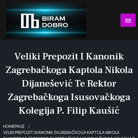
Skip
to
content
… jer BUDUĆNOST nema drugo IME!
Biram DOBRO
Veliki Prepozit I Kanonik
Zagrebačkoga Kaptola Nikola
Dijanešević Te Rektor
Zagrebačkoga Isusovačkoga
Kolegija P. Filip Kaušić
HOMEPAGE
VELIKI PREPOZIT I KANONIK ZAGREBAČKOGA KAPTOLA NIKOLA