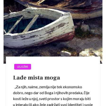
IZLOŽBE
Lađe mista moga
„Za njih, naime, zemlja nije tek ekonomsko
dobro, nego dar od Boga i njihovih predaka, čije
kosti leže u njoj, sveti prostor s kojim moraju biti
u interakciji ako žele zadržati svoj identitet i svoje