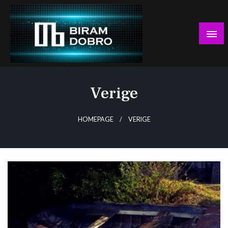
Skip
to
content
… jer BUDUĆNOST nema drugo IME!
Biram DOBRO
Verige
HOMEPAGE
VERIGE