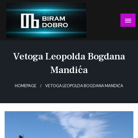
Skip
to
content
… jer BUDUĆNOST nema drugo IME!
Biram DOBRO
Vetoga Leopolda Bogdana
Mandića
HOMEPAGE
VETOGA LEOPOLDA BOGDANA MANDIĆA