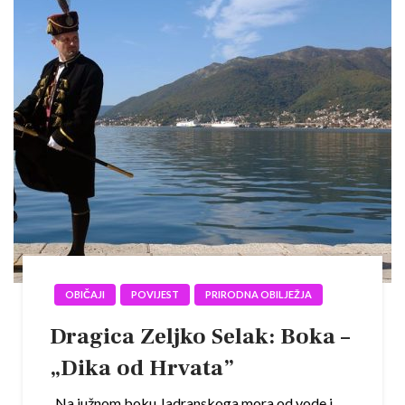
OBIČAJI
POVIJEST
PRIRODNA OBILJEŽJA
Dragica Zeljko Selak: Boka –
„Dika od Hrvata”
Na južnom boku Jadranskoga mora od vode i