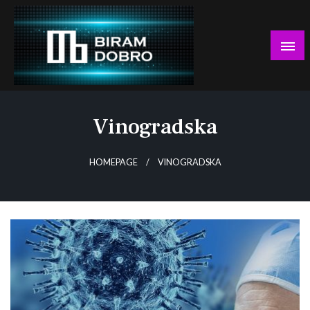
Skip
to
content
… jer BUDUĆNOST nema drugo IME!
Biram DOBRO
Vinogradska
HOMEPAGE
VINOGRADSKA