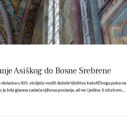
nje Asiškog do Bosne Srebrene
ga dolaska u XIII. stoljeću vodili dušobrižništvo katoličkoga puka
 je bila glavna zadaća njihova poslanja, ali ne i jedina. S obzirom…