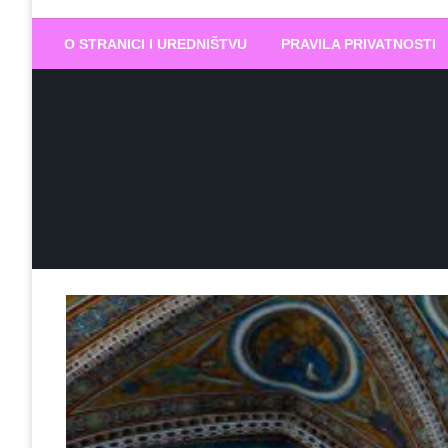
Biram DOBR
… jer BUDUĆNOST nema drugo IME
O STRANICI I UREDNIŠTVU
PRAVILA PRIVATNOSTI