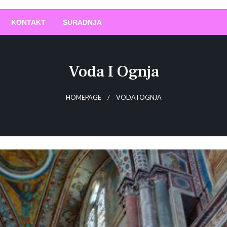
O
!
KONTAKT
SURADNJA
Voda I Ognja
HOMEPAGE
VODA I OGNJA