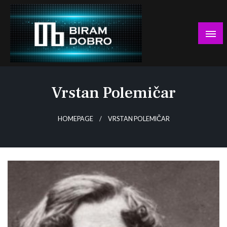
Skip
to
content
… jer BUDUĆNOST nema drugo IME!
Biram DOBRO
Vrstan Polemičar
HOMEPAGE
VRSTAN POLEMIČAR