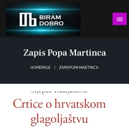
Skip
to
content
… jer BUDUĆNOST nema drugo IME!
Biram DOBRO
Zapis Popa Martinca
HOMEPAGE
ZAPIS POPA MARTINCA