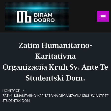
Skip
to
content
… jer BUDUĆNOST nema drugo IME!
Biram DOBRO
Zatim Humanitarno-
Karitativna
Organizacija Kruh Sv. Ante Te
Studentski Dom.
HOMEPAGE
ZATIM HUMANITARNO-KARITATIVNA ORGANIZACIJA KRUH SV. ANTE TE
STUDENTSKI DOM.