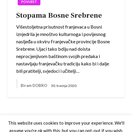
POVIJEST
Stopama Bosne Srebrene
Višestoljetna prisutnost franjevaca u Bosni
iznjedrila je mnoštvo kulturnoga i povijesnog
nasljeđa u okviru Franjevačke provincije Bosne
Srebrene. Ujaci tako bdiju nad doista
neprocjenjivom baštinom svojih predaka i
nastavljaju franjevačku tradiciju kako bi i dalje
bili pratitelji, svjedoci i učitelji…
Biram DOBRO
30. travnja 2020.
This website uses cookies to improve your experience. We'll
assume you're ok with this, but you can opt-out if you wish.