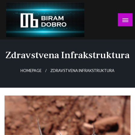
Skip
to
content
… jer BUDUĆNOST nema drugo IME!
Biram DOBRO
Zdravstvena Infrakstruktura
HOMEPAGE
ZDRAVSTVENA INFRAKSTRUKTURA