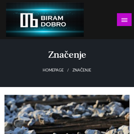
Skip
to
content
… jer BUDUĆNOST nema drugo IME!
Biram DOBRO
Značenje
HOMEPAGE
ZNAČENJE