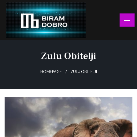
Skip
to
content
… jer BUDUĆNOST nema drugo IME!
Biram DOBRO
Zulu Obitelji
HOMEPAGE
ZULU OBITELJI