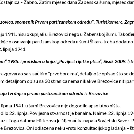
– Kostajnica – Žabno. Zatim mjesec dana Žabenska šuma, mjesec dana
Brezovica, spomenik Prvom partizanskom odredu“, Turistkomerc, Zag
pnju 1941. nisu okupljali u Brezovici nego u Žabenskoj šumi. Također
vrdnje o osnivanju partizanskog odreda u šumi Šikara treba dodatno i
 lipnja 1941.
1985. i pretiskan u knjizi „Povijest rijetke ptice“, Sisak 2009. (str
razgovarao sa sisačkim “prvoborcima”, detaljno je opisao što se doga
 tom detaljnom opisu na 30 stranica nema nikakve Brezovice niti pa
juju tvrdnje o prvom partizanskom odredu iz Brezovice
lipnja 1941. u šumi Brezovica nije dogodilo apsolutno ništa.
o 22. lipnja. Povijesna stvarnost je banalna. Naime, 22. lipnja 194
zi. Toga datuma Hitlerova je Njemačka napala Sovjetski Savez. Pre
ije Brezovica. Oni odlaze na neku vrstu konzultacijskog ladanja – 