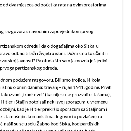
 više od dva mjeseca od početka rata na ovim prostorima
ju svog razgovora s navodnim zapovjednikom prvog
rtizanskom odredu i da o događajima oko Siska, u
 odbaciti laži i živjeti u istini. Dužni smo to učiniti i
vatskoj javnosti? Pa otuda što sam ja možda još jedini
e prvoga partizanskog odreda.
 jednom podužem razgovoru. Bili smo trojica, Nikola
 istinu o onim danima: travanj – rujan 1941. godine. Prvih
 takozvani „frankovci“ (kasnije su se prozvali ustašama),
 Hitler i Staljin potpisali neki svoj sporazum, u vremenu
ozbiljni, kad je Hitler prekršio sporazum sa Staljinom i
da se s tamošnjim komunistima dogovori o povlačenju u
, našli su se u selu Žabno kod Siska, kod partijskih
ti povuku u ilegalnost i u prvo vrijeme da to bude