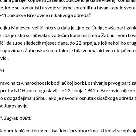
 koje su komunisti u svoje vrijeme spremili na tavan kapele svetog
 1941., nikakve Brezovice i nikakvoga odreda.”
jku Maljevcu, veliki intervju dala je Ljubica Čulig, bivša partizan
ja i da je usko surađivala s vodećim komunistima u Žabnu, Ivom Lo
ć i da su se sljedećih mjesec dana, do 22. srpnja, s još nekoliko d
drugovima u Žabensku šumu. Iako je bila veoma aktivno uključena u t
vici.
ci
pravo na tzv. narodnooslobodilačkoj borbi, osnivanje prvog partiza
rotiv NDH, no u Jugoslaviji se 22. lipnja 1941. u Brezovici nije ob
zano s događajima u Srbu, iako je navodni osnutak sisačkoga odred
e Jugoslavije.
d“, Zagreb 1981.
Vladom Janićem i drugim sisačkim “prvoborcima”. U knjizi se opisuje