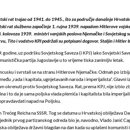
vjetski rat trajao od 1941. do 1945., što za područje današnje Hrvatsk
etski rat službeno započinje 1. rujna 1939. napadom Hitlerove vojske
3. kolovoza 1939. ministri vanjskih poslova Njemačke i Sovjetskog 
vu, Tito i vodstvo KPJ podržali su potpisani dogovor. Staljin i Hitler b
. godine, uz podršku Sovjetskog Saveza (i KPJ) iako Sovjetski Save
munistička partija Jugoslavije u to vrijeme tiska zanimljiv letak.
 Francusku i svrstali se na stranu Hitlerove Njemačke. Odmah po izb
eđu „rada i kapitala, ugnjetavanih naroda i imperijalista“. Glavni i
zam okrenuti protiv Sovjetskog Saveza. Rat, prema KPJ, nije izbio z
ina i to da je sama poljska vlada plemića i kapitalista bila imperija
 opravdavdati napad na Poljsku.
m Trećeg Reicha na SSSR.
Tog se datuma u Hrvatskoj obilježava Da
ednik prvog partizanskog odreda bio je, navodno, Vlado Janić Cap
ska obilježava državni blagdan na dan kada su uplašeni komunisti iz