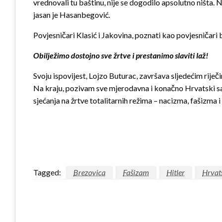
vrednovali tu baštinu, nije se dogodilo apsolutno ništa. N
jasan je Hasanbegović.
Povjesničari Klasić i Jakovina, poznati kao povjesničari bl
Obilježimo dostojno sve žrtve i prestanimo slaviti laž!
Svoju ispovijest, Lojzo Buturac, završava sljedećim riječ
Na kraju, pozivam sve mjerodavna i konačno Hrvatski sabor 
sjećanja na žrtve totalitarnih režima – nacizma, fašizm
Tagged:
Brezovica
Fašizam
Hitler
Hrvat
LEAVE A RESPONSE