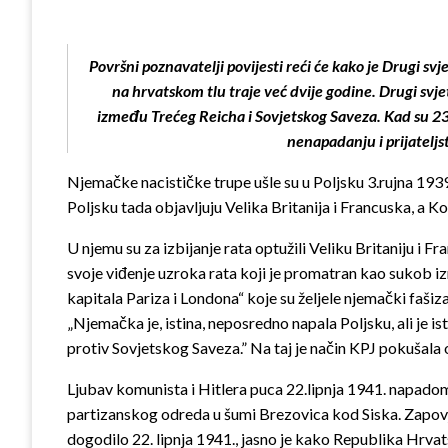
Površni poznavatel
ji povijesti reći će kako je Drugi s
na hrvatskom tlu traje već dvije godine. Drugi svj
između Trećeg Reicha i Sovjetskog Saveza. Kad su 2
nenapadanju i prijateljst
Njemačke nacističke trupe ušle su u Poljsku 3.rujna 1939
Poljsku tada objavljuju Velika Britanija i Francuska, a Ko
U njemu su za izbijanje rata optužili Veliku Britaniju i
svoje viđenje uzroka rata koji je promatran kao sukob izm
kapitala Pariza i Londona“ koje su željele njemački faši
„Njemačka je, istina, neposredno napala Poljsku, ali je ist
protiv Sovjetskog Saveza.” Na taj je način KPJ pokušala
Ljubav komunista i Hitlera puca 22.lipnja 1941. napado
partizanskog odreda u šumi Brezovica kod Siska. Zapovj
dogodilo 22. lipnja 1941., jasno je kako Republika Hrvat