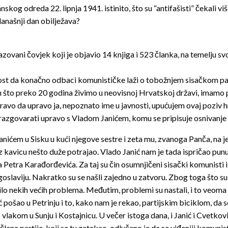
anskog odreda 22. lipnja 1941. istinito, što su “antifašisti” čekali
današnji dan obilježava?
brazovani čovjek koji je objavio 14 knjiga i 523 članka, na temel
nost da konačno odbaci komunističke laži o tobožnjem sisačkom pa
što preko 20 godina živimo u neovisnoj Hrvatskoj državi, imamo pravo
vo da upravo ja, nepoznato ime u javnosti, upućujem ovaj poziv hr
a razgovarati upravo s Vladom Janićem, komu se pripisuje osnivanj
Janićem u Sisku u kući njegove sestre i zeta mu, zvanoga Panča, na
uz kavicu nešto duže potrajao. Vlado Janić nam je tada ispričao punu
 Petra Karađorđevića. Za taj su čin osumnjičeni sisački komunisti i
ugoslaviju. Nakratko su se našli zajedno u zatvoru. Zbog toga što su
bilo nekih većih problema. Međutim, problemi su nastali, i to veoma 
anić pošao u Petrinju i to, kako nam je rekao, partijskim biciklom, 
lakom u Sunju i Kostajnicu. U večer istoga dana, i Janić i Cvetković
lana partije, koji se tu zatekao, odlučeno je da se viđeniji komunis