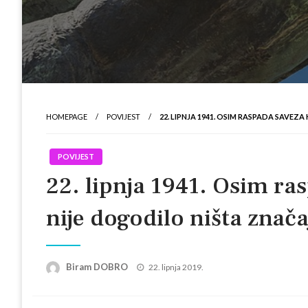
HOMEPAGE
POVIJEST
22. LIPNJA 1941. OSIM RASPADA SAVEZ
POVIJEST
22. lipnja 1941. Osim ra
nije dogodilo ništa znača
Posted
Biram DOBRO
22. lipnja 2019.
on