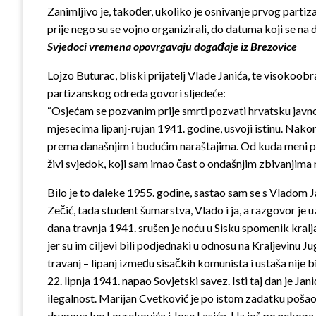
Zanimljivo je, također, ukoliko je osnivanje prvog partiz
prije nego su se vojno organizirali, do datuma koji se na 
Svjedoci vremena opovrgavaju događaje iz Brezovice
Lojzo Buturac, bliski prijatelj Vlade Janića, te visokoo
partizanskog odreda govori sljedeće:
“Osjećam se pozvanim prije smrti pozvati hrvatsku jav
mjesecima lipanj-rujan 1941. godine, usvoji istinu. Nakon 
prema današnjim i budućim naraštajima. Od kuda meni pra
živi svjedok, koji sam imao čast o ondašnjim zbivanjim
Bilo je to daleke 1955. godine, sastao sam se s Vladom 
Zečić, tada student šumarstva, Vlado i ja, a razgovor je 
dana travnja 1941. srušen je noću u Sisku spomenik kralja
jer su im ciljevi bili podjednaki u odnosu na Kraljevinu J
travanj – lipanj između sisačkih komunista i ustaša nije 
22. lipnja 1941. napao Sovjetski savez. Isti taj dan je J
ilegalnost. Marijan Cvetković je po istom zadatku pošao v
drugova Ive Lovrekovića i Jose Lasića. Uz još po nekoga č