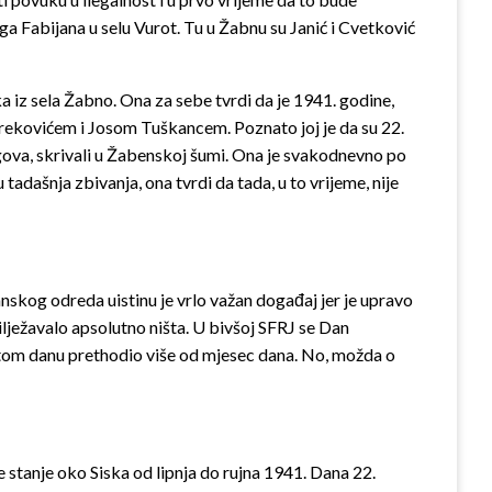
a Fabijana u selu Vurot. Tu u Žabnu su Janić i Cvetković
ka iz sela Žabno. Ona za sebe tvrdi da je 1941. godine,
vrekovićem i Josom Tuškancem. Poznato joj je da su 22.
rugova, skrivali u Žabenskoj šumi. Ona je svakodnevno po
adašnja zbivanja, ona tvrdi da tada, u to vrijeme, nije
nskog odreda uistinu je vrlo važan događaj jer je upravo
ilježavalo apsolutno ništa. U bivšoj SFRJ se Dan
a tom danu prethodio više od mjesec dana. No, možda o
 stanje oko Siska od lipnja do rujna 1941. Dana 22.