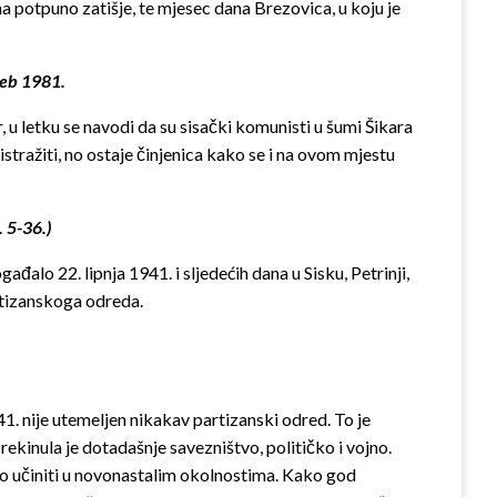
 potpuno zatišje, te mjesec dana Brezovica, u koju je
reb 1981.
, u letku se navodi da su sisački komunisti u šumi Šikara
stražiti, no ostaje činjenica kako se i na ovom mjestu
. 5-36.)
đalo 22. lipnja 1941. i sljedećih dana u Sisku, Petrinji,
rtizanskoga odreda.
1. nije utemeljen nikakav partizanski odred. To je
kinula je dotadašnje savezništvo, političko i vojno.
što učiniti u novonastalim okolnostima. Kako god