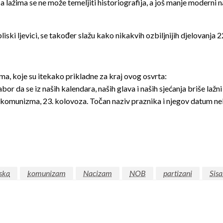
a lažima se ne može temeljiti historiografija, a još manje moderni na
iski ljevici, se također slažu kako nikakvih ozbiljnijih djelovanja 22
ima, koje su itekako prikladne za kraj ovog osvrta:
da se iz naših kalendara, naših glava i naših sjećanja briše lažni D
a i komunizma, 23. kolovoza. Točan naziv praznika i njegov datum n
ska
komunizam
Nacizam
NOB
partizani
Sis