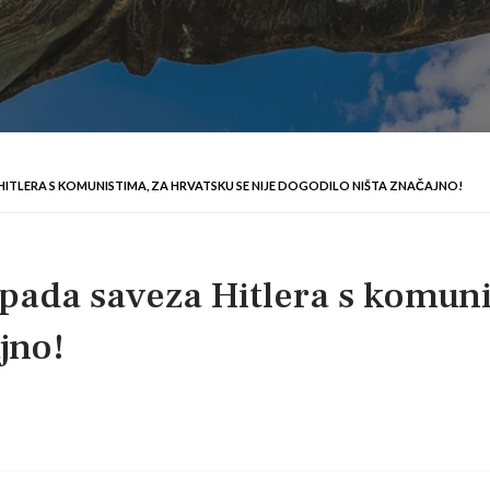
A HITLERA S KOMUNISTIMA, ZA HRVATSKU SE NIJE DOGODILO NIŠTA ZNAČAJNO!
spada saveza Hitlera s komun
jno!