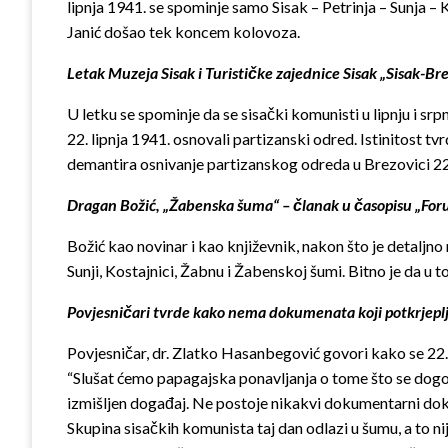
lipnja 1941. se spominje samo Sisak – Petrinja – Sunja 
Janić došao tek koncem kolovoza.
Letak Muzeja Sisak i Turističke zajednice Sisak „Sisak-
U letku se spominje da se sisački komunisti u lipnju i sr
22. lipnja 1941. osnovali partizanski odred. Istinitost t
demantira osnivanje partizanskog odreda u Brezovici 22.
Dragan Božić, „Žabenska šuma“ – članak u časopisu „Forum“ 
Božić kao novinar i kao književnik, nakon što je detaljno 
Sunji, Kostajnici, Žabnu i Žabenskoj šumi. Bitno je da u
Povjesničari tvrde kako nema dokumenata koji potkrjepl
Povjesničar, dr. Zlatko Hasanbegović govori kako se 22. 
“Slušat ćemo papagajska ponavljanja o tome što se dogodil
izmišljen događaj. Ne postoje nikakvi dokumentarni doka
Skupina sisačkih komunista taj dan odlazi u šumu, a to n