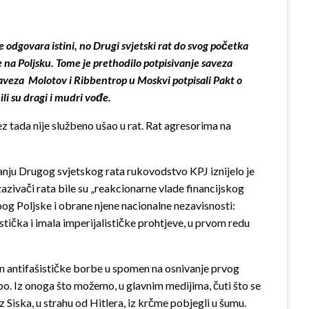
e odgovara istini, no Drugi svjetski rat do svog početka
 na Poljsku. Tome je prethodilo potpisivanje saveza
saveza
Molotov i Ribbentrop u Moskvi potpisali Pakt o
ili su dragi i mudri vođe.
z tada nije službeno ušao u rat. Rat agresorima na
ijanju Drugog svjetskog rata rukovodstvo KPJ iznijelo je
zazivači rata bile su „reakcionarne vlade financijskog
bog Poljske i obrane njene nacionalne nezavisnosti:
listička i imala imperijalističke prohtjeve, u prvom redu
n antifašističke borbe u spomen na osnivanje prvog
o. Iz onoga što možemo, u glavnim medijima, čuti što se
 Siska, u strahu od Hitlera, iz krčme pobjegli u šumu.