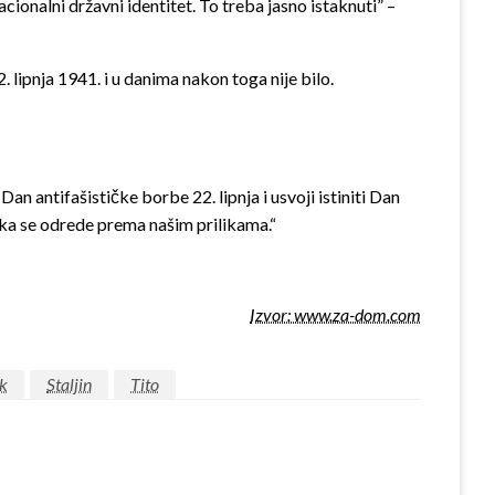
cionalni državni identitet. To treba jasno istaknuti” –
. lipnja 1941. i u danima nakon toga nije bilo.
an antifašističke borbe 22. lipnja i usvoji istiniti Dan
eka se odrede prema našim prilikama.“
Izvor: www.za-dom.com
ak
Staljin
Tito