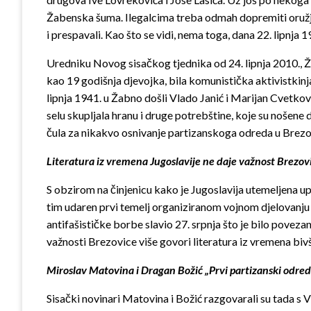
Žabenska šuma. Ilegalcima treba odmah dopremiti oružje,
i prespavali. Kao što se vidi, nema toga, dana 22. lipnja
Uredniku Novog sisačkog tjednika od 24. lipnja 2010., Žel
kao 19 godišnja djevojka, bila komunistička aktivistkin
lipnja 1941. u Žabno došli Vlado Janić i Marijan Cvetkovi
selu skupljala hranu i druge potrebštine, koje su nošene 
čula za nikakvo osnivanje partizanskoga odreda u Brezo
Literatura iz vremena Jugoslavije ne daje važnost Brezovi
S obzirom na činjenicu kako je Jugoslavija utemeljena u
tim udaren prvi temelj organiziranom vojnom djelovanju p
antifašističke borbe slavio 27. srpnja što je bilo pove
važnosti Brezovice više govori literatura iz vremena bivš
Miroslav Matovina i Dragan Božić „Prvi partizanski odre
Sisački novinari Matovina i Božić razgovarali su tada s 