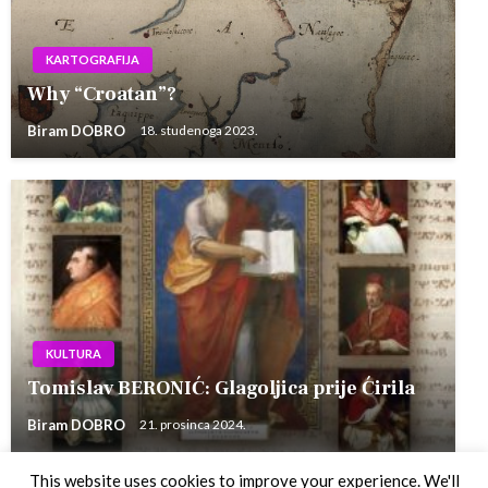
KARTOGRAFIJA
Why “Croatan”?
Biram DOBRO
18. studenoga 2023.
KULTURA
Tomislav BERONIĆ: Glagoljica prije Ćirila
Biram DOBRO
21. prosinca 2024.
This website uses cookies to improve your experience. We'll