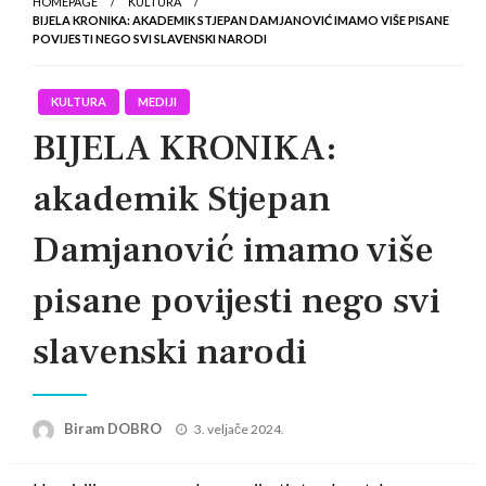
HOMEPAGE
KULTURA
BIJELA KRONIKA: AKADEMIK STJEPAN DAMJANOVIĆ IMAMO VIŠE PISANE
POVIJESTI NEGO SVI SLAVENSKI NARODI
KULTURA
MEDIJI
BIJELA KRONIKA:
akademik Stjepan
Damjanović imamo više
pisane povijesti nego svi
slavenski narodi
Posted
Biram DOBRO
3. veljače 2024.
on