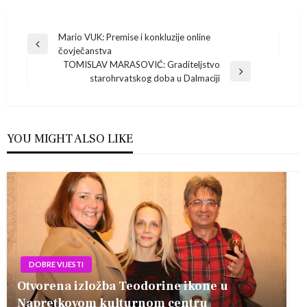
Navigacija
Mario VUK: Premise i konkluzije online
Previous
čovječanstva
Post
objava
TOMISLAV MARASOVIĆ: Graditeljstvo
Next
starohrvatskog doba u Dalmaciji
Post
YOU MIGHT ALSO LIKE
DOBRE VIJESTI
Otvorena izložba Teodorine ikone u
Napretkovom kulturnom centru