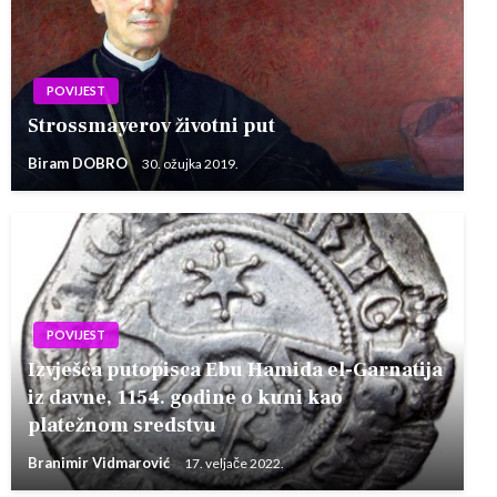
POVIJEST
Strossmayerov životni put
Biram DOBRO
30. ožujka 2019.
POVIJEST
Izvješća putopisca Ebu Hamida el-Garnatija
iz davne, 1154. godine o kuni kao
platežnom sredstvu
Branimir Vidmarović
17. veljače 2022.