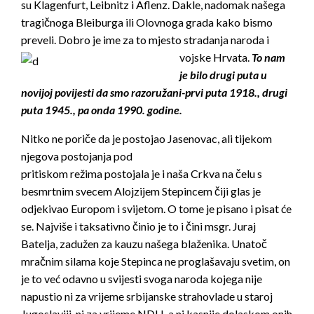
su Klagenfurt, Leibnitz i Aflenz. Dakle, nadomak našega
tragičnoga Bleiburga ili Olovnoga grada kako bismo
preveli. Dobro je ime za to mjesto stradanja naroda i
vojske Hrvata.
To nam
je bilo drugi puta u
novijoj povijesti da smo razoružani-prvi puta 1918., drugi
puta 1945., pa onda 1990. godine.
Nitko ne poriče da je postojao Jasenovac, ali tijekom
njegova postojanja pod
pritiskom režima postojala je i naša Crkva na čelu s
besmrtnim svecem Alojzijem Stepincem čiji glas je
odjekivao Europom i svijetom. O tome je pisano i pisat će
se. Najviše i taksativno činio je to i čini msgr. Juraj
Batelja, zadužen za kauzu našega blaženika. Unatoč
mračnim silama koje Stepinca ne proglašavaju svetim, on
je to već odavno u svijesti svoga naroda kojega nije
napustio ni za vrijeme srbijanske strahovlade u staroj
Jugoslaviji, ni za vrijeme NDH, a ni kasnije dolaskom onih