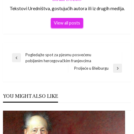
Tekstovi Uredništva, gostujućih autora ili iz drugih medija.
View all posts
Navigacija
Pogledajte spot za pjesmu posvećenu
Previous
pobijenim hercegovačkim franjevcima
Post
objava
Proljeće u Bleiburgu
Next
Post
YOU MIGHT ALSO LIKE