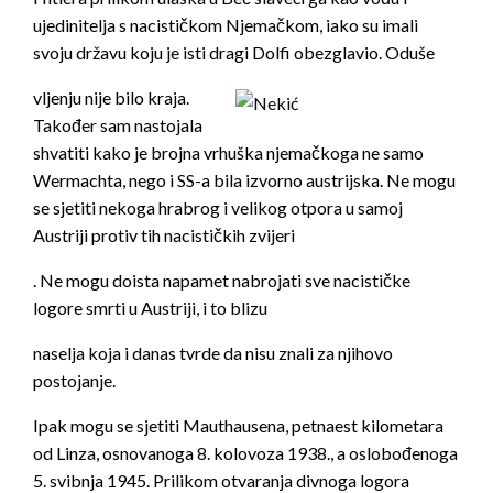
ujedinitelja s nacističkom Njemačkom, iako su imali
svoju državu koju je isti
dragi Dolfi obezglavio. Oduše
vljenju nije bilo
kraja.
Također sam nastojala
shvatiti kako je brojna vrhuška njemačkoga ne samo
Wermachta, nego i SS-a bila izvorno austrijska. Ne mogu
se sjetiti nekoga hrabrog i velikog otpora u samoj
Austriji protiv tih nacističkih zvijeri
. Ne mogu doista napamet nabrojati sve nacističke
logore smrti u Austriji, i to blizu
naselja koja i danas tvrde da nisu znali za njihovo
postojanje.
Ipak mogu se sjetiti Mauthausena, petnaest kilometara
od Linza, osnovanoga 8. kolovoza 1938., a oslobođenoga
5. svibnja 1945. Prilikom otvaranja divnoga logora