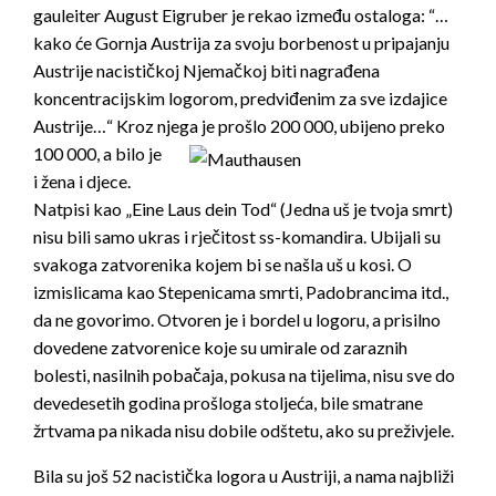
gauleiter August Eigruber je rekao između ostaloga: “…
kako će Gornja Austrija za svoju borbenost u pripajanju
Austrije nacističkoj Njemačkoj biti nagrađena
koncentracijskim logorom, predviđenim za sve izdajice
Austrije…“ Kroz njega
je prošlo 200 000, ubijeno preko
100 000, a bilo je
i žena i djece.
Natpisi kao „Eine Laus dein Tod“ (Jedna uš je tvoja smrt)
nisu bili samo ukras i rječitost ss-komandira. Ubijali su
svakoga zatvorenika kojem bi se našla uš u kosi. O
izmislicama kao Stepenicama smrti, Padobrancima itd.,
da ne govorimo. Otvoren je i bordel u logoru, a prisilno
dovedene zatvorenice koje su umirale od zaraznih
bolesti, nasilnih pobačaja, pokusa na tijelima, nisu sve do
devedesetih godina prošloga stoljeća, bile smatrane
žrtvama pa nikada nisu dobile odštetu, ako su preživjele.
Bila su još 52 nacistička logora u Austriji, a nama najbliži