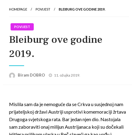
HOMEPAGE
POVIJEST
BLEIBURG OVE GODINE 2019.
POVIJEST
Bleiburg ove godine
2019.
Posted
Biram DOBRO
11. ožujka 2019.
on
Mislila sam da je nemoguće da se Crkva u susjednoj nam
prijateljskoj državi Austriji usprotivi komemoraciji žrtava
Drugoga svjetskoga rata. Bar jedan njen dio. Nastojala
sam zaboraviti onaj milijun Austrijanaca koji su dočekali
Hitlera prilikom ulaska u Beč slaveći ga kao vođu i