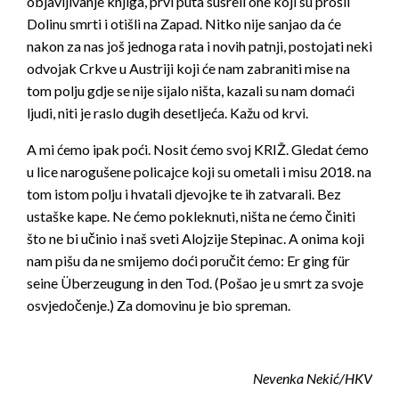
objavljivanje knjiga, prvi puta susreli one koji su prošli
Dolinu smrti i otišli na Zapad. Nitko nije sanjao da će
nakon za nas još jednoga rata i novih patnji, postojati neki
odvojak Crkve u Austriji koji će nam zabraniti mise na
tom polju gdje se nije sijalo ništa, kazali su nam domaći
ljudi, niti je raslo dugih desetljeća. Kažu od krvi.
A mi ćemo ipak poći. Nosit ćemo svoj KRIŽ. Gledat ćemo
u lice narogušene policajce koji su ometali i misu 2018. na
tom istom polju i hvatali djevojke te ih zatvarali. Bez
ustaške kape. Ne ćemo pokleknuti, ništa ne ćemo činiti
što ne bi učinio i naš sveti Alojzije Stepinac. A onima koji
nam pišu da ne smijemo doći poručit ćemo: Er ging für
seine Überzeugung in den Tod. (Pošao je u smrt za svoje
osvjedočenje.) Za domovinu je bio spreman.
Nevenka Nekić/HKV