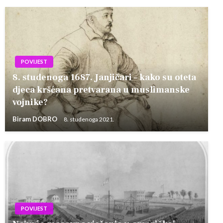
POVIJEST
8. studenoga 1687. Janjičari – kako su oteta
djeca kršćana pretvarana u muslimanske
vojnike?
Biram DOBRO
8. studenoga 2021.
POVIJEST