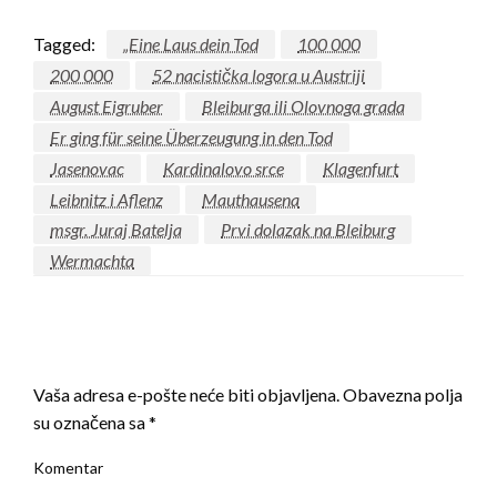
Tagged:
„Eine Laus dein Tod
100 000
200 000
52 nacistička logora u Austriji
August Eigruber
Bleiburga ili Olovnoga grada
Er ging für seine Überzeugung in den Tod
Jasenovac
Kardinalovo srce
Klagenfurt
Leibnitz i Aflenz
Mauthausena
msgr. Juraj Batelja
Prvi dolazak na Bleiburg
Wermachta
LEAVE A RESPONSE
Vaša adresa e-pošte neće biti objavljena.
Obavezna polja
su označena sa
*
Komentar