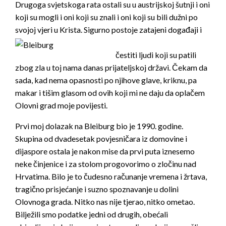
Drugoga svjetskoga rata ostali su u austrijskoj šutnji i oni
koji su mogli i oni koji su znali i oni koji su bili dužni po
svojoj vjeri u Krista. Sigurno postoje
zatajeni događaji i
čestiti ljudi koji su patili
zbog zla u toj nama danas prijateljskoj državi. Čekam da
sada, kad nema opasnosti po njihove glave, kriknu, pa
makar i tišim glasom od ovih koji mi ne daju da oplačem
Olovni grad moje povijesti.
Prvi moj dolazak na Bleiburg bio je 1990. godine.
Skupina od dvadesetak povjesničara iz domovine i
dijaspore ostala je nakon mise da prvi puta iznesemo
neke činjenice i za stolom progovorimo o zločinu nad
Hrvatima. Bilo je to čudesno računanje vremena i žrtava,
tragično prisjećanje i suzno spoznavanje u dolini
Olovnoga grada. Nitko nas nije tjerao, nitko ometao.
Bilježili smo podatke jedni od drugih, obećali