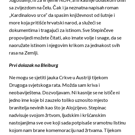
sa zvijezdom na čelu. Čak i ja neznatna napisah roman
„Kardinalovo srce“ da spasim književnost od šutnje i
more koja pritišće hrvatski narod, a služeći se
dokumentima i tragajući za istinom. Sve Stepinčeve
propovijedi možete čitati, ako imate volje i snage, da se
naoružate istinom i njegovim krikom za jednakost svih
rasa na Zemlji.
Prvi dolazak na Bleiburg
Ne mogu se sjetiti jauka Crkve u Austriji tijekom
Drugoga svjetskoga rata. Možda sam kriva i
neobaviještena. Dozvoljavam. Ni kasnije se ne ističe ni
jedno ime koje bi zauzelo toliko uznosito mjesto
branitelja nevinih kao što je Alojzijevo. Stepinac
nadvisuje svojom žrtvom, ljudskim i kršćanskim
nastojanjima sve ove koji sada potpisaše sramotnu listinu
kojom nam brane komemoraciju nad žrtvama. Tijekom