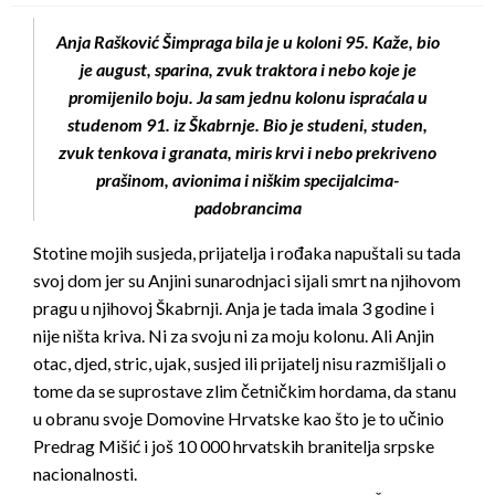
Anja Rašković Šimpraga bila je u koloni 95. Kaže, bio
je august, sparina, zvuk traktora i nebo koje je
promijenilo boju. Ja sam jednu kolonu ispraćala u
studenom 91. iz Škabrnje. Bio je studeni, studen,
zvuk tenkova i granata, miris krvi i nebo prekriveno
prašinom, avionima i niškim specijalcima-
padobrancima
Stotine mojih susjeda, prijatelja i rođaka napuštali su tada
svoj dom jer su Anjini sunarodnjaci sijali smrt na njihovom
pragu u njihovoj Škabrnji. Anja je tada imala 3 godine i
nije ništa kriva. Ni za svoju ni za moju kolonu. Ali Anjin
otac, djed, stric, ujak, susjed ili prijatelj nisu razmišljali o
tome da se suprostave zlim četničkim hordama, da stanu
u obranu svoje Domovine Hrvatske kao što je to učinio
Predrag Mišić i još 10 000 hrvatskih branitelja srpske
nacionalnosti.