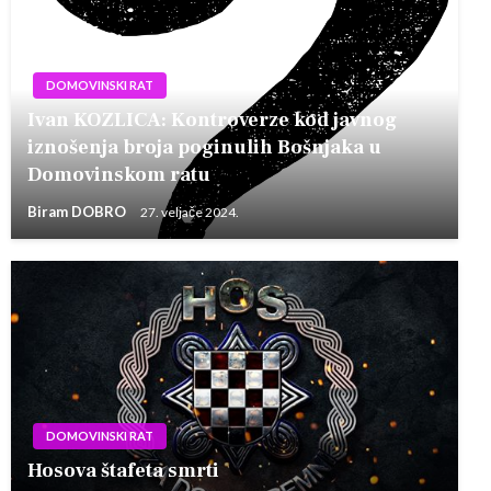
DOMOVINSKI RAT
Ivan KOZLICA: Kontroverze kod javnog
iznošenja broja poginulih Bošnjaka u
Domovinskom ratu
Biram DOBRO
27. veljače 2024.
DOMOVINSKI RAT
Hosova štafeta smrti