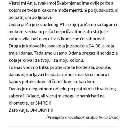
Vjeruj mi Anja, svaki moj Škabrnjanac ima dvije priče s
kojom se tvoja nikako ne može mjeriti, ni po ljudskosti, ni
po patnji, ni po ljubavi.
Jedna priča je iz studenog 91. i o njoj pričamo sa tugom i
mukom, većina tu priču i ne priča ali ne zato što ju je
zaboravila, baš naprotiv. Nikad je ne će zaboraviti.
Druga je kolovoška, ona koja je započela 04. 08. a koja
traje i danas. Tada smo u samo 3 dana pregazili hordu zla
koja je kriva i za tvoju i za moju kolonu.
I danas vodimo bitku protiv iste te horde zla, doduše,
danas nije prljava i bradata, ne nosi maskirnu odoru i
kapu s petokrakom ili četničkom kokardom.
Danas je u elegantnom odijelu, po protokolu Hrvatskog
sabora ili Vlade, ali vjeruj mi mogu je namirisati na
kilometre, jer SMRDI!
Zato Anja, UMUKNI!!!
(Prenijeto s Facebook profila Ivica Ursić)