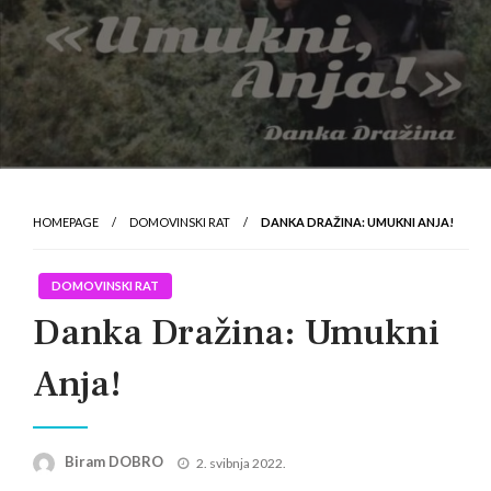
HOMEPAGE
DOMOVINSKI RAT
DANKA DRAŽINA: UMUKNI ANJA!
DOMOVINSKI RAT
Danka Dražina: Umukni
Anja!
Posted
Biram DOBRO
2. svibnja 2022.
on