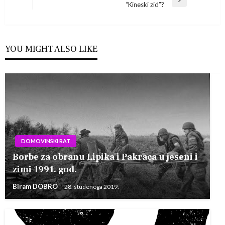
Next
“Kineski zid”?
Post
YOU MIGHT ALSO LIKE
DOMOVINSKI RAT
Borbe za obranu Lipika i Pakraca u jeseni i
zimi 1991. god.
Biram DOBRO
28. studenoga 2019.