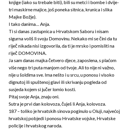
knjige (iako su trebale biti), bili su metci i bombe i dvije-
tri maskirne majice, još poneka sitnica, krunica i slika
Majke Božje).
I tako danima… Anja.
Ti si danas zastupnica u Hrvatskom Saboru i nisam
sigurna voliš li svoju Domovinu. Nekako mi se čini da tu
riječ nikada nisi izgovorila, da ti je mrsko i pomisliti na
riječ DOMOVINA.
Ja sam danas majka četvero djece, zaposlena, s plaćom
više nego tri puta manjom od tvoje. Ali to nije ni važno,
nije u šoldima sve. Ima nešto i u srcu, u ponosu i visoko
dignutoj ili spuštenoj glavi ili skrivanju pogleda od
susjeda kojem si jučer lomio kosti.
Pitaj svoje Anja, znaju oni.
Sutra je prvi dan kolovoza, čuješ li Anja, kolovoza.
187 – toliko je hrvatskih sinova poginulo u Oluji, najvećoj
hrvatskoj pobjedi i ponosu Hrvatske vojske, Hrvatske
policije i hrvatskog naroda.