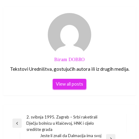
Biram DOBRO
Tekstovi Uredništva, gostujućih autora ili iz drugih medija.
View all posts
Navigacija
2. svibnja 1995. Zagreb – Srbi raketirali
Dječju bolnicu u Klaićevoj, HNK i cijelo
Previous
objava
središte grada
Post
Jeste li znali da Dalmacija ima svoj