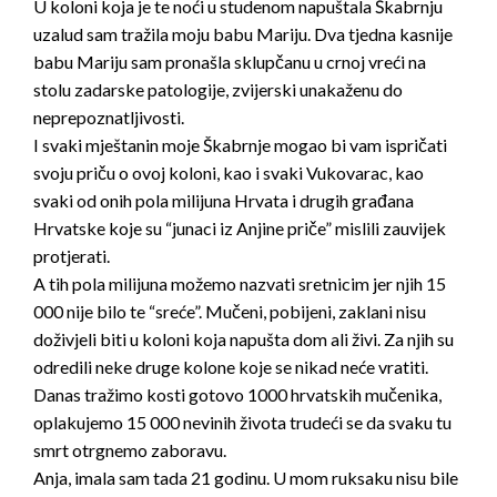
U koloni koja je te noći u studenom napuštala Škabrnju
uzalud sam tražila moju babu Mariju. Dva tjedna kasnije
babu Mariju sam pronašla sklupčanu u crnoj vreći na
stolu zadarske patologije, zvijerski unakaženu do
neprepoznatljivosti.
I svaki mještanin moje Škabrnje mogao bi vam ispričati
svoju priču o ovoj koloni, kao i svaki Vukovarac, kao
svaki od onih pola milijuna Hrvata i drugih građana
Hrvatske koje su “junaci iz Anjine priče” mislili zauvijek
protjerati.
A tih pola milijuna možemo nazvati sretnicim jer njih 15
000 nije bilo te “sreće”. Mučeni, pobijeni, zaklani nisu
doživjeli biti u koloni koja napušta dom ali živi. Za njih su
odredili neke druge kolone koje se nikad neće vratiti.
Danas tražimo kosti gotovo 1000 hrvatskih mučenika,
oplakujemo 15 000 nevinih života trudeći se da svaku tu
smrt otrgnemo zaboravu.
Anja, imala sam tada 21 godinu. U mom ruksaku nisu bile