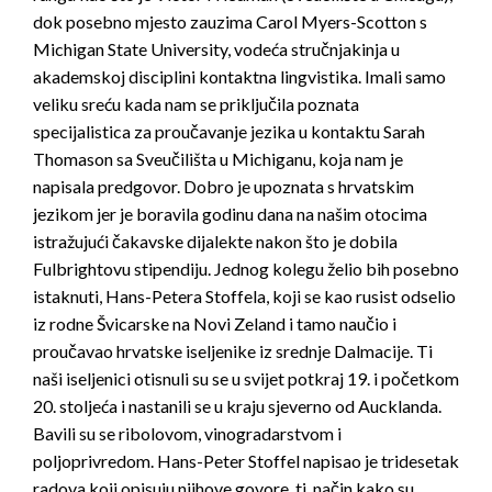
dok posebno mjesto zauzima Carol Myers-Scotton s
Michigan State University, vodeća stručnjakinja u
akademskoj disciplini kontaktna lingvistika. Imali samo
veliku sreću kada nam se priključila poznata
specijalistica za proučavanje jezika u kontaktu Sarah
Thomason sa Sveučilišta u Michiganu, koja nam je
napisala predgovor. Dobro je upoznata s hrvatskim
jezikom jer je boravila godinu dana na našim otocima
istražujući čakavske dijalekte nakon što je dobila
Fulbrightovu stipendiju. Jednog kolegu želio bih posebno
istaknuti, Hans-Petera Stoffela, koji se kao rusist odselio
iz rodne Švicarske na Novi Zeland i tamo naučio i
proučavao hrvatske iseljenike iz srednje Dalmacije. Ti
naši iseljenici otisnuli su se u svijet potkraj 19. i početkom
20. stoljeća i nastanili se u kraju sjeverno od Aucklanda.
Bavili su se ribolovom, vinogradarstvom i
poljoprivredom. Hans-Peter Stoffel napisao je tridesetak
radova koji opisuju njihove govore, tj. način kako su