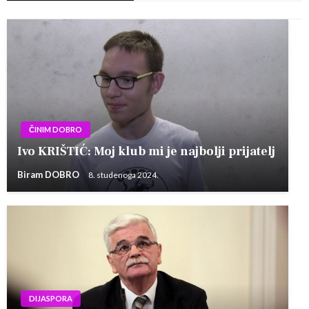
ČINIM DOBRO
Ivo KRIŠTIĆ: Moj klub mi je najbolji prijatelj
Biram DOBRO
8. studenoga 2024.
DIJASPORA