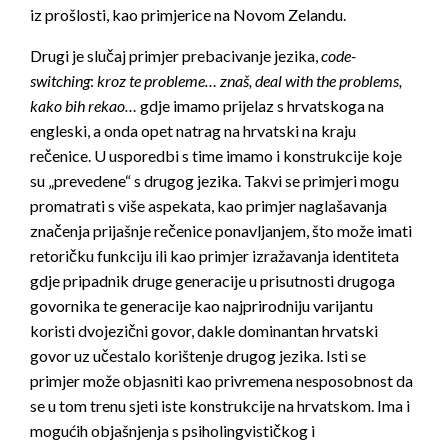
iz prošlosti, kao primjerice na Novom Zelandu.
Drugi je slučaj primjer prebacivanje jezika,
code-
switching
:
kroz te probleme… znaš, deal with the problems,
kako bih rekao…
gdje imamo prijelaz s hrvatskoga na
engleski, a onda opet natrag na hrvatski na kraju
rečenice. U usporedbi s time imamo i konstrukcije koje
su „prevedene“ s drugog jezika. Takvi se primjeri mogu
promatrati s više aspekata, kao primjer naglašavanja
značenja prijašnje rečenice ponavljanjem, što može imati
retoričku funkciju ili kao primjer izražavanja identiteta
gdje pripadnik druge generacije u prisutnosti drugoga
govornika te generacije kao najprirodniju varijantu
koristi dvojezični govor, dakle dominantan hrvatski
govor uz učestalo korištenje drugog jezika. Isti se
primjer može objasniti kao privremena nesposobnost da
se u tom trenu sjeti iste konstrukcije na hrvatskom. Ima i
mogućih objašnjenja s psiholingvističkog i