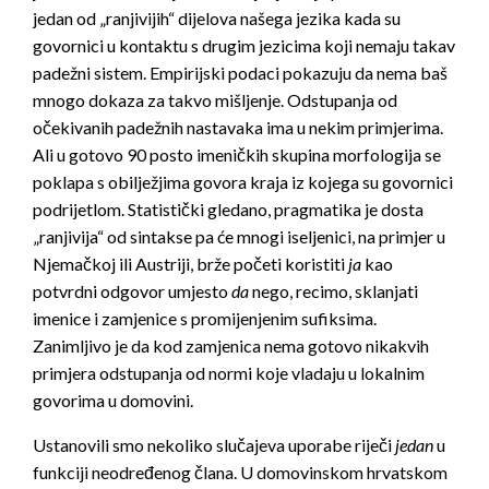
jedan od „ranjivijih“ dijelova našega jezika kada su
govornici u kontaktu s drugim jezicima koji nemaju takav
padežni sistem. Empirijski podaci pokazuju da nema baš
mnogo dokaza za takvo mišljenje. Odstupanja od
očekivanih padežnih nastavaka ima u nekim primjerima.
Ali u gotovo 90 posto imeničkih skupina morfologija se
poklapa s obilježjima govora kraja iz kojega su govornici
podrijetlom. Statistički gledano, pragmatika je dosta
„ranjivija“ od sintakse pa će mnogi iseljenici, na primjer u
Njemačkoj ili Austriji, brže početi koristiti
ja
kao
potvrdni odgovor umjesto
da
nego, recimo, sklanjati
imenice i zamjenice s promijenjenim sufiksima.
Zanimljivo je da kod zamjenica nema gotovo nikakvih
primjera odstupanja od normi koje vladaju u lokalnim
govorima u domovini.
Ustanovili smo nekoliko slučajeva uporabe riječi
jedan
u
funkciji neodređenog člana. U domovinskom hrvatskom