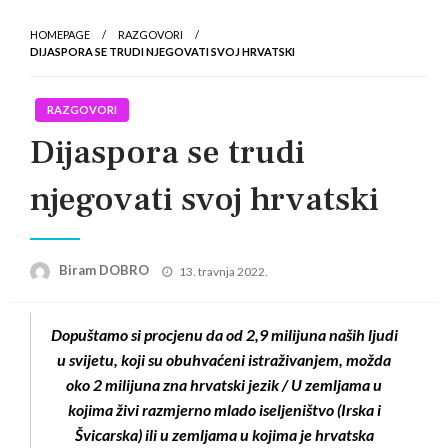
HOMEPAGE
RAZGOVORI
DIJASPORA SE TRUDI NJEGOVATI SVOJ HRVATSKI
RAZGOVORI
Dijaspora se trudi
njegovati svoj hrvatski
Posted
Biram DOBRO
13. travnja 2022.
on
Dopuštamo si procjenu da od 2,9 milijuna naših ljudi
u svijetu, koji su obuhvaćeni istraživanjem, možda
oko 2 milijuna zna hrvatski jezik / U zemljama u
kojima živi razmjerno mlado iseljeništvo (Irska i
Švicarska) ili u zemljama u kojima je hrvatska