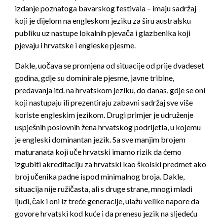
izdanje poznatoga bavarskog festivala – imaju sadržaj
koji je dijelom na engleskom jeziku za širu australsku
publiku uz nastupe lokalnih pjevača i glazbenika koji
pjevaju i hrvatske i engleske pjesme.
Dakle, uočava se promjena od situacije od prije dvadeset
godina, gdje su dominirale pjesme, javne tribine,
predavanja itd. na hrvatskom jeziku, do danas, gdje se oni
koji nastupaju ili prezentiraju zabavni sadržaj sve više
koriste engleskim jezikom. Drugi primjer je udruženje
uspješnih poslovnih žena hrvatskog podrijetla, u kojemu
je engleski dominantan jezik. Sa sve manjim brojem
maturanata koji uče hrvatski imamo rizik da ćemo
izgubiti akreditaciju za hrvatski kao školski predmet ako
broj učenika padne ispod minimalnog broja. Dakle,
situacija nije ružičasta, ali s druge strane, mnogi mladi
ljudi, čak i oni iz treće generacije, ulažu velike napore da
govore hrvatski kod kuće i da prenesu jezik na sljedeću