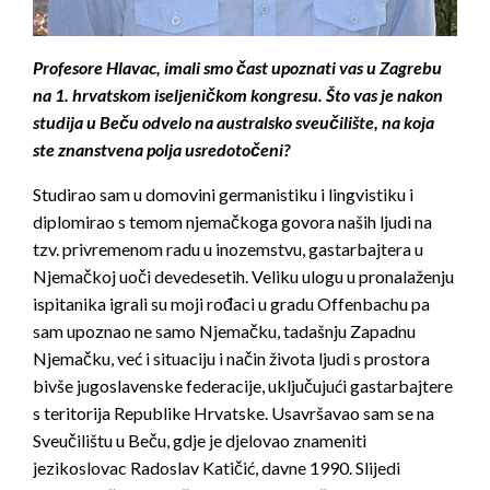
Profesore Hlavac, imali smo čast upoznati vas u Zagrebu
na 1. hrvatskom iseljeničkom kongresu. Što vas je nakon
studija u Beču odvelo na australsko sveučilište, na koja
ste znanstvena polja usredotočeni?
Studirao sam u domovini germanistiku i lingvistiku i
diplomirao s temom njemačkoga govora naših ljudi na
tzv. privremenom radu u inozemstvu, gastarbajtera u
Njemačkoj uoči devedesetih. Veliku ulogu u pronalaženju
ispitanika igrali su moji rođaci u gradu Offenbachu pa
sam upoznao ne samo Njemačku, tadašnju Zapadnu
Njemačku, već i situaciju i način života ljudi s prostora
bivše jugoslavenske federacije, uključujući gastarbajtere
s teritorija Republike Hrvatske. Usavršavao sam se na
Sveučilištu u Beču, gdje je djelovao znameniti
jezikoslovac Radoslav Katičić, davne 1990. Slijedi