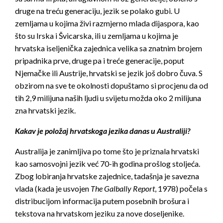
druge na treću generaciju, jezik se polako gubi. U
zemljama u kojima živi razmjerno mlada dijaspora, kao
što su Irska i Švicarska, ili u zemljama u kojima je
hrvatska iseljenička zajednica velika sa znatnim brojem
pripadnika prve, druge pa i treće generacije, poput
Njemačke ili Austrije, hrvatski se jezik još dobro čuva. S
obzirom na sve te okolnosti dopuštamo si procjenu da od
tih 2,9 milijuna naših ljudi u svijetu možda oko 2 milijuna
zna hrvatski jezik.
Kakav je položaj hrvatskoga jezika danas u Australiji?
Australija je zanimljiva po tome što je priznala hrvatski
kao samosvojni jezik već 70-ih godina prošlog stoljeća.
Zbog lobiranja hrvatske zajednice, tadašnja je savezna
vlada (kada je usvojen
The Galbally Report
, 1978) počela s
distribucijom informacija putem posebnih brošura i
tekstova na hrvatskom jeziku za nove doseljenike.