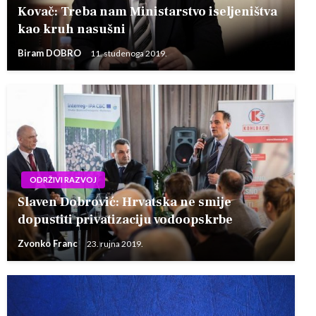
Kovač: Treba nam Ministarstvo iseljeništva
kao kruh nasušni
Biram DOBRO
11. studenoga 2019.
ODRŽIVI RAZVOJ
Slaven Dobrović: Hrvatska ne smije
dopustiti privatizaciju vodoopskrbe
Zvonko Franc
23. rujna 2019.