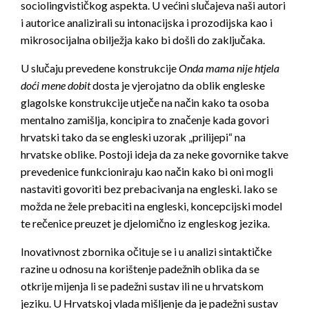
sociolingvističkog aspekta. U većini slučajeva naši autori
i autorice analizirali su intonacijska i prozodijska kao i
mikrosocijalna obilježja kako bi došli do zaključaka.
U slučaju prevedene konstrukcije
Onda mama nije htjela
doći mene dobit
dosta je vjerojatno da oblik engleske
glagolske konstrukcije utječe na način kako ta osoba
mentalno zamišlja, koncipira to značenje kada govori
hrvatski tako da se engleski uzorak „prilijepi“ na
hrvatske oblike. Postoji ideja da za neke govornike takve
prevedenice funkcioniraju kao način kako bi oni mogli
nastaviti govoriti bez prebacivanja na engleski. Iako se
možda ne žele prebaciti na engleski, koncepcijski model
te rečenice preuzet je djelomično iz engleskog jezika.
Inovativnost zbornika očituje se i u analizi sintaktičke
razine u odnosu na korištenje padežnih oblika da se
otkrije mijenja li se padežni sustav ili ne u hrvatskom
jeziku. U Hrvatskoj vlada mišljenje da je padežni sustav