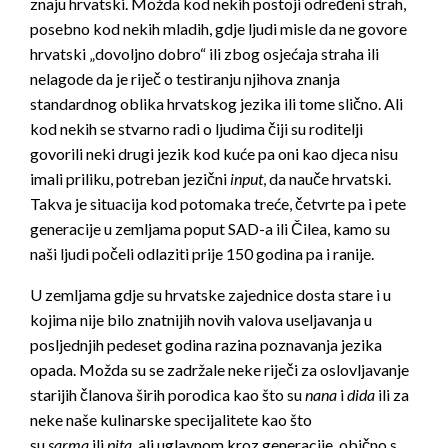
znaju hrvatski. Možda kod nekih postoji određeni strah,
posebno kod nekih mladih, gdje ljudi misle da ne govore
hrvatski „dovoljno dobro“ ili zbog osjećaja straha ili
nelagode da je riječ o testiranju njihova znanja
standardnog oblika hrvatskog jezika ili tome slično. Ali
kod nekih se stvarno radi o ljudima čiji su roditelji
govorili neki drugi jezik kod kuće pa oni kao djeca nisu
imali priliku, potreban jezični
input
, da nauče hrvatski.
Takva je situacija kod potomaka treće, četvrte pa i pete
generacije u zemljama poput SAD-a ili Čilea, kamo su
naši ljudi počeli odlaziti prije 150 godina pa i ranije.
U zemljama gdje su hrvatske zajednice dosta stare i u
kojima nije bilo znatnijih novih valova useljavanja u
posljednjih pedeset godina razina poznavanja jezika
opada. Možda su se zadržale neke riječi za oslovljavanje
starijih članova širih porodica kao što su
nana
i
dida
ili za
neke naše kulinarske specijalitete kao što
su
sarma
ili
pita
, ali uglavnom kroz generacije, obično s