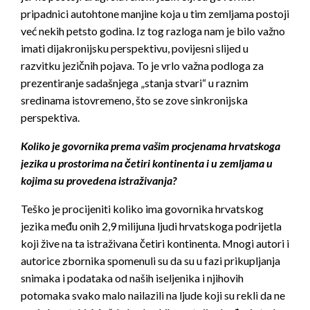
pripadnici autohtone manjine koja u tim zemljama postoji
već nekih petsto godina. Iz tog razloga nam je bilo važno
imati dijakronijsku perspektivu, povijesni slijed u
razvitku jezičnih pojava. To je vrlo važna podloga za
prezentiranje sadašnjega „stanja stvari“ u raznim
sredinama istovremeno, što se zove sinkronijska
perspektiva.
Koliko je govornika prema vašim procjenama hrvatskoga
jezika u prostorima na četiri kontinenta i u zemljama u
kojima su provedena istraživanja?
Teško je procijeniti koliko ima govornika hrvatskog
jezika među onih 2,9 milijuna ljudi hrvatskoga podrijetla
koji žive na ta istraživana četiri kontinenta. Mnogi autori i
autorice zbornika spomenuli su da su u fazi prikupljanja
snimaka i podataka od naših iseljenika i njihovih
potomaka svako malo nailazili na ljude koji su rekli da ne