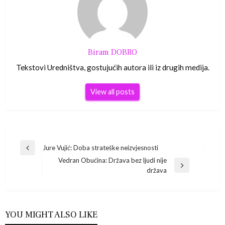
Biram DOBRO
Tekstovi Uredništva, gostujućih autora ili iz drugih medija.
View all posts
Navigacija
Jure Vujić: Doba strateške neizvjesnosti
Previous
Vedran Obućina: Država bez ljudi nije
Post
objava
Next
država
Post
YOU MIGHT ALSO LIKE