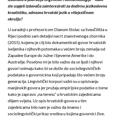
ste uspjeli izdavača zainteresirati za dodirnu jezikoslovnu
kroatistiku, odnosno hrvatski jezik u višejezičnom
okružju?
U suradnji s profesoricom Dianom Stolac sa Sveučilišta u
Rijeci podnio sam detaljni nacrt znanstvenoga zbornika
(2015), kojemu je cilj bio dokumentirati govor hrvatskih
iseljenika i njihovih potomaka u većem broju zemalja od
Zapadne Europe do Južne i Sjeverne Amerike i do
Australije. Posebno mi je bilo važno da se ljudi i njihovi
govori snimaju kako bi se došlo do sociolingvističkih
podataka o govornicima koji pripadaju što većem broju
generacija. Lingvistički korpusi važni su u opisivanju
manjinskih govora jer pružaju empirijske podatke o tome
kako je zapravo „na terenu“ u hrvatskim zajednicama
diljem svijeta. Uz opis hrvatskih govora u tim
zajednicama bilo nam je važno da imamo i
sociolingvistički prikaz sredina u kojima govornici žive.