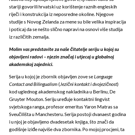
stariji govorili hrvatski uz korištenje raznih engleskih
riječi i konstrukcija iz neposredne okoline. Njegove
studije s Novog Zelanda za mene su bile velika inspiracija
i poticaj da se nešto slično napravi na osnovi više studija
iz različitih zemalja.
Molim vas predstavite za naše čitatelje seriju u kojoj su
objavljeni radovi – njezin značaj i utjecaj u globalnoj
akademskoj zajednici.
Serija u kojoj je zbornik objavljen zove se
Language
Contact and Bilingualism
(
Jezični kontakt i dvojezičnost
)
kod uglednog akademskog nakladnika u Berlinu, De
Gruyter Mouton. Seriju uređuje kontaktni lingvist
svjetskoga ranga, profesor emeritus Yaron Matras sa
Sveučilišta u Manchesteru. Serija postoji dvanaest godina
i u njoj je objavljeno dvadesetak knjiga, što znači da
godišnje iziđe najviše dva zbornika. Po mojoj procjeni, ta