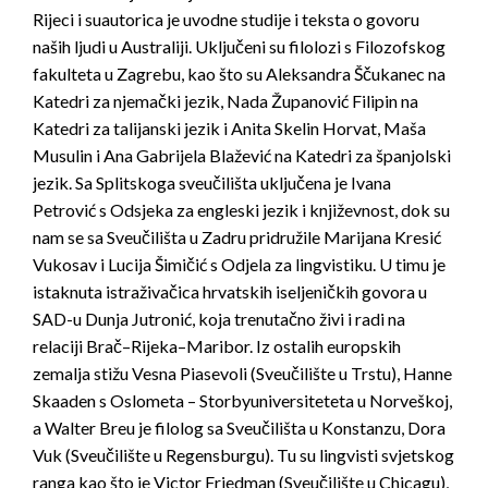
Rijeci i suautorica je uvodne studije i teksta o govoru
naših ljudi u Australiji. Uključeni su filolozi s Filozofskog
fakulteta u Zagrebu, kao što su Aleksandra Ščukanec na
Katedri za njemački jezik, Nada Županović Filipin na
Katedri za talijanski jezik i Anita Skelin Horvat, Maša
Musulin i Ana Gabrijela Blažević na Katedri za španjolski
jezik. Sa Splitskoga sveučilišta uključena je Ivana
Petrović s Odsjeka za engleski jezik i književnost, dok su
nam se sa Sveučilišta u Zadru pridružile Marijana Kresić
Vukosav i Lucija Šimičić s Odjela za lingvistiku. U timu je
istaknuta istraživačica hrvatskih iseljeničkih govora u
SAD-u Dunja Jutronić, koja trenutačno živi i radi na
relaciji Brač–Rijeka–Maribor. Iz ostalih europskih
zemalja stižu Vesna Piasevoli (Sveučilište u Trstu), Hanne
Skaaden s Oslometa – Storbyuniversiteteta u Norveškoj,
a Walter Breu je filolog sa Sveučilišta u Konstanzu, Dora
Vuk (Sveučilište u Regensburgu). Tu su lingvisti svjetskog
ranga kao što je Victor Friedman (Sveučilište u Chicagu),