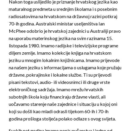
Nakon toga uslijedilo je priznanje hrvatskog jezika kao
maturalnog predmeta u srednjim školama i s posebnim
radiosatovima na hrvatskom na državnoj razini potkraj
70-ih godina. Australski ministar useljeništva Ian
McPhee odobrio je hrvatskoj zajednici u Australiji pravo
na uporabu materinskog jezika na svim razinama 15.
listopada 1980. Imamo radijske i televizijske programe
diljem zemlje. Imamo kolekcije knjiga na hrvatskom
jeziku u mnogim lokalnim knjižnicama. Imamo prijevode
na našem jeziku s informacijama o uslugama koje pružaju
državne, pokrajinske i lokalne službe. Ti su prijevodi
pisani tekstovi, audio- ili videosnimci ili druge vrste
elektroničkog sadržaja. Imamo mrežu hrvatskih
subotnjih škola koju financiraju državne vlasti, ali
uočavamo starenje naše zajednice i situaciju u kojoj oni
koji su došli kao mladi odrasli tijekom 60-ih i 70-ih
godina prošloga stoljeća polako odlaze s ovog svijeta.
Svakih pet godina imamo popis pučanstva i jedno od