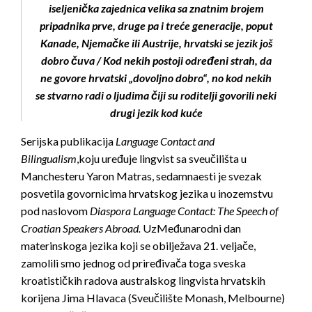
iseljenička zajednica velika sa znatnim brojem
pripadnika prve, druge pa i treće generacije, poput
Kanade, Njemačke ili Austrije, hrvatski se jezik još
dobro čuva / Kod nekih postoji određeni strah, da
ne govore hrvatski „dovoljno dobro“, no kod nekih
se stvarno radi o ljudima čiji su roditelji govorili neki
drugi jezik kod kuće
Serijska publikacija
Language Contact and
Bilingualism
,koju uređuje lingvist sa sveučilišta u
Manchesteru Yaron Matras, sedamnaesti je svezak
posvetila govornicima hrvatskog jezika u inozemstvu
pod naslovom
Diaspora Language Contact: The Speech of
Croatian Speakers Abroad.
UzMeđunarodni dan
materinskoga jezika koji se obilježava 21. veljače,
zamolili smo jednog od priređivača toga sveska
kroatističkih radova australskog lingvista hrvatskih
korijena Jima Hlavaca (Sveučilište Monash, Melbourne)