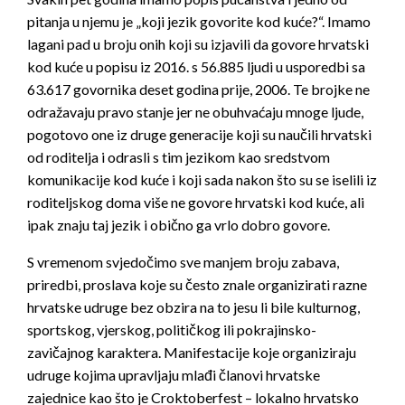
pitanja u njemu je „koji jezik govorite kod kuće?“. Imamo
lagani pad u broju onih koji su izjavili da govore hrvatski
kod kuće u popisu iz 2016. s 56.885 ljudi u usporedbi sa
63.617 govornika deset godina prije, 2006. Te brojke ne
odražavaju pravo stanje jer ne obuhvaćaju mnoge ljude,
pogotovo one iz druge generacije koji su naučili hrvatski
od roditelja i odrasli s tim jezikom kao sredstvom
komunikacije kod kuće i koji sada nakon što su se iselili iz
roditeljskog doma više ne govore hrvatski kod kuće, ali
ipak znaju taj jezik i obično ga vrlo dobro govore.
S vremenom svjedočimo sve manjem broju zabava,
priredbi, proslava koje su često znale organizirati razne
hrvatske udruge bez obzira na to jesu li bile kulturnog,
sportskog, vjerskog, političkog ili pokrajinsko-
zavičajnog karaktera. Manifestacije koje organiziraju
udruge kojima upravljaju mlađi članovi hrvatske
zajednice kao što je Croktoberfest – lokalno hrvatsko