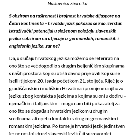
Naslovnica zbornika
S obzirom na raširenost i brojnost hrvatske dijaspore na
četiri kontinenta – hrvatski jezik pokazao se kao izvrstan
istraživački potencijal u složenom položaju slavenskih
jezika s obzirom na utjecaje iz germanskih, romanskih i
anglofonih jezika, zar ne?
Da, u slučaju hrvatskog jezika možemo se referirati na
ono što se već dogodilo s drugim iseljeničkim skupinama
s naših prostora koji su otišli davno prije ovih koji su se
iselili tijekom 20. i sada početkom 21. stoljeća. Riječ je o
gradišćanskim i moliškim Hrvatima i promjene u njihovu
jeziku zbog kontakta s jezicima s kojima su oni u dodiru –
njemačkim i talijanskim – mogu nam biti pokazatelj za
ono što se događa s hrvatskim jezikom u drugim
sredinama, ali opet u kontaktu s drugim germanskim i
romanskim jezicima. Po tome je hrvatski jezik jedinstven
jer ne postoji drugi slavenski jezik čiji su govornici