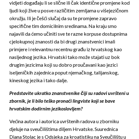
vidjeti događaju li se slične ili čak identične promjene kod
ljudi koji žive u posve različitim zemljama u višejezičnom
okružju. Ili je češći slučaj da su te promjene zapravo
specifične tim domicilnim sredinama. Na kraju smo
najavili da ćemo učiniti sve te razne korpuse dostupnima
cjelokupnoj znanosti da bi drugi znanstvenici imali
primjere i relevantnu recentnu građu iz hrvatskog kao
nasljednog jezika. Hrvatski tako može stajati uz bok
drugim jezicima koji su dobro proučavani kao jezici
iseljeničkih zajednica poput njemačkog, talijanskog,
kineskog jezika i tako dalje.
Predstavite ukratko znanstvenike čiji su radovi uvršteni u
zbornik, je li bilo teško pronaći lingviste koji se bave
hrvatskim dodirnim jezikoslovljem?
Većina autora i autorica uvrštenih radova u zborniku
djeluje na sveučilištima diljem Hrvatske. Suurednica
Diana Stolac je s Odsjeka za kroatistiku na Sveučilištu u