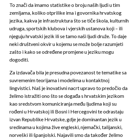
To znači da imamo statistike o broju naših ljudi u tim
zemljama, koliko otprilike ima i govornika hrvatskog
jezika, kakva je infrastruktura što se tiče škola, kulturnih
udruga, sportskih klubova i vjerskih ustanova koji – ili
njeguju hrvatski jezik ili se tamo naši ljudi druže. To daje
neki društveni okvir u kojemu se može bolje razumjeti
zašto i kako se određene promjene u jeziku mogu
dogoditi.
Za izdavača bila je presudna povezanost te tematike sa
suvremenim teorijama i modelima u kontaktnoj
lingvistici. Naš je inovativni nacrt upravo to predočio da
želimo istražiti ono što se događa s hrvatskim jezikom
kao sredstvom komuniciranja među ljudima koji su
rođeni u Hrvatskoj ili Bosni i Hercegovini te odrastaju
izvan Republike Hrvatske, gdje je dominantan jezik u
sredinama u kojima žive engleski, njemački, talijanski,
norveški ili španjolski. Najavili smo da također želimo