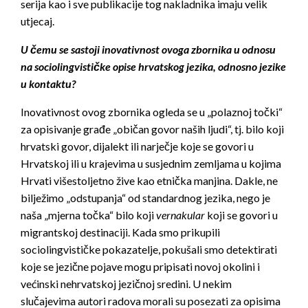
serija kao i sve publikacije tog nakladnika imaju velik
utjecaj.
U čemu se sastoji inovativnost ovoga zbornika u odnosu
na sociolingvističke opise hrvatskog jezika, odnosno jezike
u kontaktu?
Inovativnost ovog zbornika ogleda se u „polaznoj točki“
za opisivanje građe „običan govor naših ljudi“, tj. bilo koji
hrvatski govor, dijalekt ili narječje koje se govori u
Hrvatskoj ili u krajevima u susjednim zemljama u kojima
Hrvati višestoljetno žive kao etnička manjina. Dakle, ne
bilježimo „odstupanja“ od standardnog jezika, nego je
naša „mjerna točka“ bilo koji
vernakular
koji se govori u
migrantskoj destinaciji. Kada smo prikupili
sociolingvističke pokazatelje, pokušali smo detektirati
koje se jezične pojave mogu pripisati novoj okolini i
većinski nehrvatskoj jezičnoj sredini. U nekim
slučajevima autori radova morali su posezati za opisima