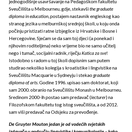
jednogodišnje usavršavanje na Pedagoškom fakultetu
Sveučilišta u Melbourneu, gdje, stekavši
the graduate
diploma in education
, postajem nastavnik engleskog kao
stranog jezika u melburnškoj srednjoj školi, u koju onda
počinju pristizati ratne izbjeglice iz Hrvatske i Bosne i
Hercegovine. Sjećam se da sam toj djeci (a ponekad i
njihovim roditeljima) neko vrijeme bio ne samo učitelj
nego i tumač, socijalni radnik, riječju
Katica za sve
!
Istodobno s radom u toj školi dopisnim sam putem
studirao nekoliko kolegija s kroatistike i lingvistike na
Sveučilištu Macquarie u Sydneyju i stekao
graduate
diploma of arts
. Godine 1996. upisao sam doktorat, koji
sam 2000. obranio na Sveučilištu Monash u Melbourneu.
Sredinom 2000-ih postao sam predavač (
lecturer
) na
Filozofskom fakultetu tog istog sveučilišta, a od 2012.
sam viši predavač na Odsjeku za prevođenje.
De Gruyter Mouton jedan je od vodećih svjetskih
izdavača u području lingvistike i komunikologije – kako