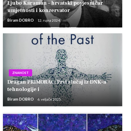
Ljubo Karaman – hrvatski povjesničar
umjetnosti i konzervator
Biram DOBRO
12. rujna 2024.
ZNANOST
Dragan PRIMORAC: Prvi slučaj iz DNK-a
tehnologije i
Biram DOBRO
6. veljače 2025.