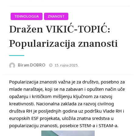
TEHNOLOGIJA
ZNANOST
Dražen VIKIĆ-TOPIĆ:
Popularizacija znanosti
Posted
Biram DOBRO
15. rujna 2025.
on
Popularizacija znanosti važna je za društvo, posebno za
mlade naraštaje, koji se na zabavan i opušten način uče
opažanju i kritičkom mišljenju ključnom za razvoj
kreativnosti. Nacionalna zaklada za razvoj civilnog
društva RH je posljednjih godina uz podršku Vlade RH i
europskih ESF projekata, uložila znatna sredstva u
popularizaciju znanosti, posebice STEM-a i STEAM-a.