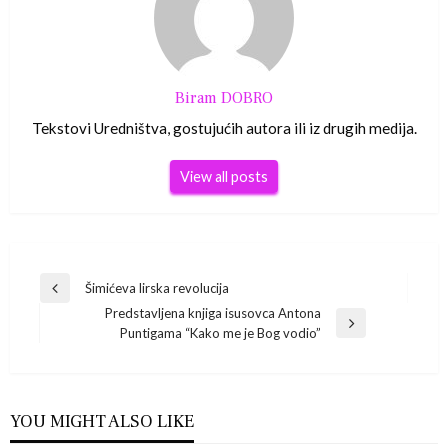
Biram DOBRO
Tekstovi Uredništva, gostujućih autora ili iz drugih medija.
View all posts
Navigacija
Šimićeva lirska revolucija
Previous
Predstavljena knjiga isusovca Antona
Post
objava
Next
Puntigama “Kako me je Bog vodio”
Post
YOU MIGHT ALSO LIKE