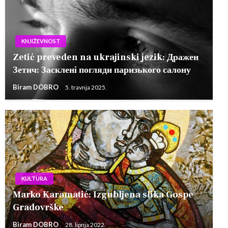
KNJIŽEVNOST
Zetić preveden na ukrajinski jezik: Дражен
Зетич: Засклені погляди паризького салону
Biram DOBRO
5. travnja 2025.
KULTURA
Marko Karamatić: Izgubljena slika Gospe
Gradovrške
Biram DOBRO
28. lipnja 2022.