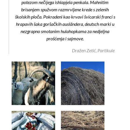
potezom nečijega ishlapjela penkala. Mahnitim
brisanjem spužvom razmrvljene krede s zelenih
školskih ploča. Pokradeni kao krvavi švicarski franci s
hrapavih šaka goršačkih ausländera, deutsch marki u
nezgrapno smotanim hulahopkama za nedjeljna
prošćenja i sajmove.
Dražen Zetić, Partikule