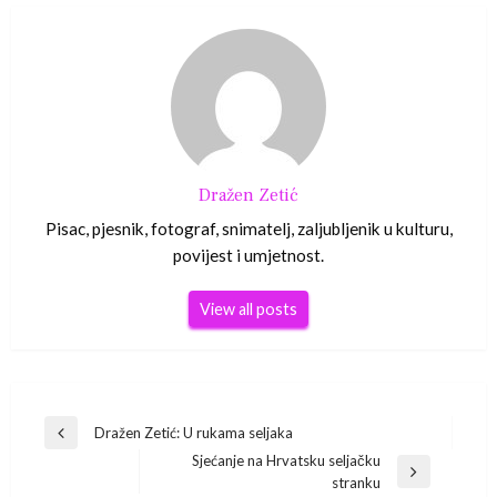
Dražen Zetić
Pisac, pjesnik, fotograf, snimatelj, zaljubljenik u kulturu,
povijest i umjetnost.
View all posts
Navigacija
Dražen Zetić: U rukama seljaka
Previous
Sjećanje na Hrvatsku seljačku
Post
objava
Next
stranku