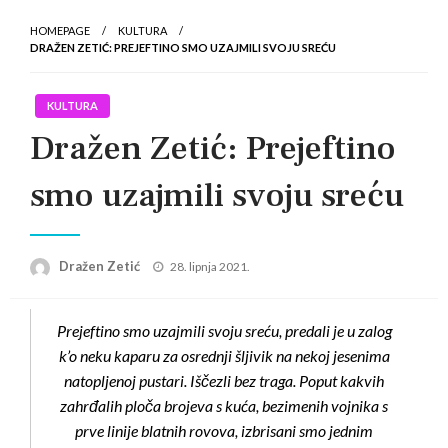
HOMEPAGE
KULTURA
DRAŽEN ZETIĆ: PREJEFTINO SMO UZAJMILI SVOJU SREĆU
KULTURA
Dražen Zetić: Prejeftino
smo uzajmili svoju sreću
Posted
Dražen Zetić
28. lipnja 2021.
on
Prejeftino smo uzajmili svoju sreću, predali je u zalog
k’o neku kaparu za osrednji šljivik na nekoj jesenima
natopljenoj pustari. Iščezli bez traga. Poput kakvih
zahrđalih ploča brojeva s kuća, bezimenih vojnika s
prve linije blatnih rovova, izbrisani smo jednim