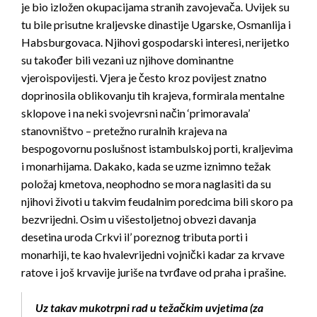
je bio izložen okupacijama stranih zavojevača. Uvijek su
tu bile prisutne kraljevske dinastije Ugarske, Osmanlija i
Habsburgovaca. Njihovi gospodarski interesi, nerijetko
su također bili vezani uz njihove dominantne
vjeroispovijesti. Vjera je često kroz povijest znatno
doprinosila oblikovanju tih krajeva, formirala mentalne
sklopove i na neki svojevrsni način ‘primoravala’
stanovništvo – pretežno ruralnih krajeva na
bespogovornu poslušnost istambulskoj porti, kraljevima
i monarhijama. Dakako, kada se uzme iznimno težak
položaj kmetova, neophodno se mora naglasiti da su
njihovi životi u takvim feudalnim poredcima bili skoro pa
bezvrijedni. Osim u višestoljetnoj obvezi davanja
desetina uroda Crkvi il’ poreznog tributa porti i
monarhiji, te kao hvalevrijedni vojnički kadar za krvave
ratove i još krvavije juriše na tvrđave od praha i prašine.
Uz takav mukotrpni rad u težačkim uvjetima (za