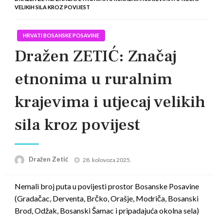
VELIKIH SILA KROZ POVIJEST
HRVATI BOSANSKE POSAVINE
Dražen ZETIĆ: Značaj
etnonima u ruralnim
krajevima i utjecaj velikih
sila kroz povijest
Posted
Dražen Zetić
28. kolovoza 2025.
on
Nemali broj puta u povijesti prostor Bosanske Posavine
(Gradačac, Derventa, Brčko, Orašje, Modriča, Bosanski
Brod, Odžak, Bosanski Šamac i pripadajuća okolna sela)