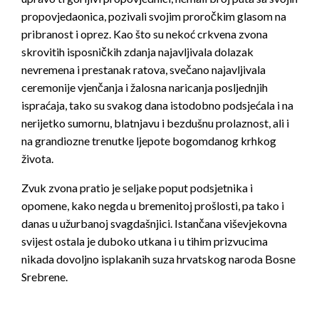
propovjedaonica, pozivali svojim proročkim glasom na
pribranost i oprez. Kao što su nekoć crkvena zvona
skrovitih isposničkih zdanja najavljivala dolazak
nevremena i prestanak ratova, svečano najavljivala
ceremonije vjenčanja i žalosna naricanja posljednjih
ispraćaja, tako su svakog dana istodobno podsjećala i na
nerijetko sumornu, blatnjavu i bezdušnu prolaznost, ali i
na grandiozne trenutke ljepote bogomdanog krhkog
života.
Zvuk zvona pratio je seljake poput podsjetnika i
opomene, kako negda u bremenitoj prošlosti, pa tako i
danas u užurbanoj svagdašnjici. Istančana viševjekovna
svijest ostala je duboko utkana i u tihim prizvucima
nikada dovoljno isplakanih suza hrvatskog naroda Bosne
Srebrene.