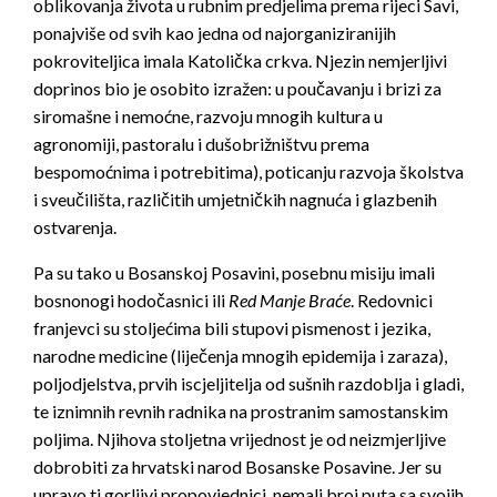
oblikovanja života u rubnim predjelima prema rijeci Savi,
ponajviše od svih kao jedna od najorganiziranijih
pokroviteljica imala Katolička crkva. Njezin nemjerljivi
doprinos bio je osobito izražen: u poučavanju i brizi za
siromašne i nemoćne, razvoju mnogih kultura u
agronomiji, pastoralu i dušobrižništvu prema
bespomoćnima i potrebitima), poticanju razvoja školstva
i sveučilišta, različitih umjetničkih nagnuća i glazbenih
ostvarenja.
Pa su tako u Bosanskoj Posavini, posebnu misiju imali
bosnonogi hodočasnici ili
Red Manje Braće
. Redovnici
franjevci su stoljećima bili stupovi pismenost i jezika,
narodne medicine (liječenja mnogih epidemija i zaraza),
poljodjelstva, prvih iscjeljitelja od sušnih razdoblja i gladi,
te iznimnih revnih radnika na prostranim samostanskim
poljima. Njihova stoljetna vrijednost je od neizmjerljive
dobrobiti za hrvatski narod Bosanske Posavine. Jer su
upravo ti gorljivi propovjednici, nemali broj puta sa svojih