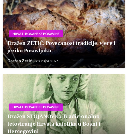
HRVATI BOSANSKE POSAVINE
Dražen ZETIĆ: Povezanost tradicije, vjere i
jezika Posavljaka
Dražen Zetić
28. rujna 2025.
HRVATI BOSANSKE POSAVINE
Dražen STOJANOVIĆ: Tradicionalno
tetoviranje Hrvata katolika u Bosni i
Hercegovini