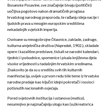
Bosanske Posavine, sve značajnije bivaju (politički)
uočljiva pogotovo nakon dramatičnih proglasa
hrvatskog narodnog preporoda, te rađanju ideja nacije i
ljudskih prava u mnogim europskim središtima
nekadašnjih svjetskih imperija.
Osnivane su mnogobrojne čitaonice, zaklade, zadruge,
kulturna umjetnička društva (
Napredak
, 1902.), skladale
opere i kazališne predstave, tiskali se narodni kalendari,
tjednici i pobudnice, spomenice i pisala književna djela
visoke vrijednosti u tadašnjim hrvatskim sredinama.
Znakovito je da su u središtu svih tih kulturnih
manifestacija, uvijek u prvom redu bile teme iz hrvatske
narodne predaje kao ključni idejni pokretači i nosioci
potisnutih nacionalnih osjećaja.
Pored svjetovnih institucija i ustanova (
matica
),
nesumnjivo je najznačajniju ulogu kao (su)kreatorica