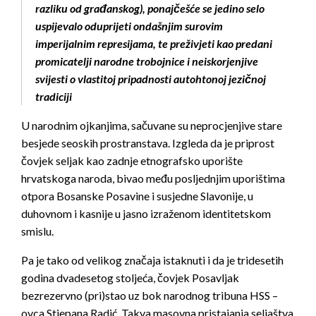
razliku od građanskog), ponajčešće se jedino selo
uspijevalo oduprijeti ondašnjim surovim
imperijalnim represijama, te preživjeti kao predani
promicatelji narodne trobojnice i neiskorjenjive
svijesti o vlastitoj pripadnosti autohtonoj jezičnoj
tradiciji
U narodnim ojkanjima, sačuvane su neprocjenjive stare
besjede seoskih prostranstava. Izgleda da je priprost
čovjek seljak kao zadnje etnografsko uporište
hrvatskoga naroda, bivao među posljednjim uporištima
otpora Bosanske Posavine i susjedne Slavonije, u
duhovnom i kasnije u jasno izraženom identitetskom
smislu.
Pa je tako od velikog značaja istaknuti i da je tridesetih
godina dvadesetog stoljeća, čovjek Posavljak
bezrezervno (pri)stao uz bok narodnog tribuna HSS –
ovca Stjepana Radić. Takva masovna pristajanja seljaštva