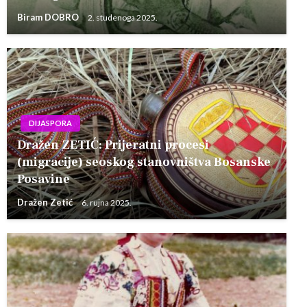
Biram DOBRO
2. studenoga 2025.
DIJASPORA
Dražen ZETIĆ: Prijeratni procesi
(migracije) seoskog stanovništva Bosanske
Posavine
Dražen Zetić
6. rujna 2025.