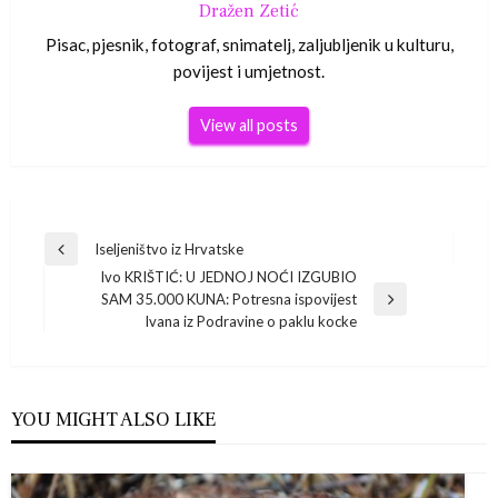
Dražen Zetić
Pisac, pjesnik, fotograf, snimatelj, zaljubljenik u kulturu,
povijest i umjetnost.
View all posts
Navigacija
Iseljeništvo iz Hrvatske
Previous
Ivo KRIŠTIĆ: U JEDNOJ NOĆI IZGUBIO
Post
objava
SAM 35.000 KUNA: Potresna ispovijest
Next
Ivana iz Podravine o paklu kocke
Post
YOU MIGHT ALSO LIKE