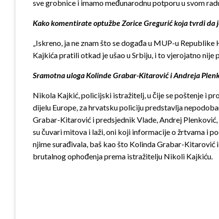
sve grobnice i imamo međunarodnu potporu u svom radu. Ovo
Kako komentirate optužbe Zorice Gregurić koja tvrdi da j
„Iskreno, ja ne znam što se događa u MUP-u Republike Hrv
Kajkića pratili otkad je ušao u Srbiju, i to vjerojatno nije
Sramotna uloga Kolinde Grabar-Kitarović i Andreja Plen
Nikola Kajkić, policijski istražitelj, u čije se poštenje 
dijelu Europe, za hrvatsku policiju predstavlja nepodob
Grabar-Kitarović i predsjednik Vlade, Andrej Plenković,
su čuvari mitova i laži, oni koji informacije o žrtvama i p
njime surađivala, baš kao što Kolinda Grabar-Kitarović i
brutalnog ophođenja prema istražitelju Nikoli Kajkiću.