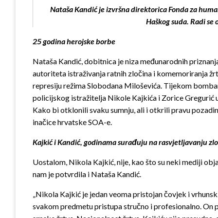
Nataša Kandić je izvršna direktorica Fonda za huma
Haškog suda. Radi se o
25 godina herojske borbe
Nataša Kandić, dobitnica je niza međunarodnih priznanja,
autoriteta istraživanja ratnih zločina i komemoriranja žr
represiju režima Slobodana Miloševića. Tijekom bombardi
policijskog istražitelja Nikole Kajkića i Zorice Gregurić u
Kako bi otklonili svaku sumnju, ali i otkrili pravu poza
inačice hrvatske SOA-e.
Kajkić i Kandić, godinama surađuju na rasvjetljavanju zl
Uostalom, Nikola Kajkić, nije, kao što su neki mediji o
nam je potvrdila i Nataša Kandić.
„Nikola Kajkić je jedan veoma pristojan čovjek i vrhunsk
svakom predmetu pristupa stručno i profesionalno. On pos