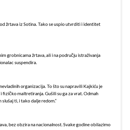
 žrtava iz Sotina. Tako se uspio utvrditi i identitet
im grobnicama žrtava, ali i na području istraživanja
sionalac suspendira.
nevladinih organizacija. To što su napravili Kajkiću je
 i fizičko maltretiranja. Gušili su ga za vrat. Odmah
lušaj ti, i tako dalje redom.“
rtava, bez obzira na nacionalnost. Svake godine obilazimo