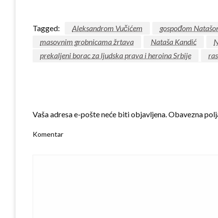
Tagged:
Aleksandrom Vučićem
gospođom Natašo
masovnim grobnicama žrtava
Nataša Kandić
N
prekaljeni borac za ljudska prava i heroina Srbije
ras
LEAVE A RESPONSE
Vaša adresa e-pošte neće biti objavljena.
Obavezna polj
Komentar