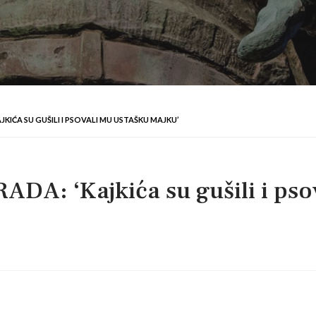
KIĆA SU GUŠILI I PSOVALI MU USTAŠKU MAJKU’
A: ‘Kajkića su gušili i pso