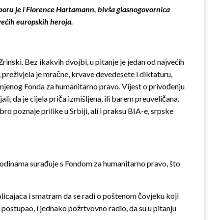
boru je i Florence Hartamann, bivša glasnogovornica
većih europskih heroja.
nski. Bez ikakvih dvojbi, u pitanje je jedan od najvećih
 preživjela je mračne, krvave devedesete i diktaturu,
 njenog Fonda za humanitarno pravo. Vijest o privođenju
li, da je cijela priča izmišljena, ili barem preuveličana.
 poznaje prilike u Srbiji, ali i praksu BIA-e, srpske
ć godinama surađuje s Fondom za humanitarno pravo, što
olicajaca i smatram da se radi o poštenom čovjeku koji
postupao, i jednako požrtvovno radio, da su u pitanju