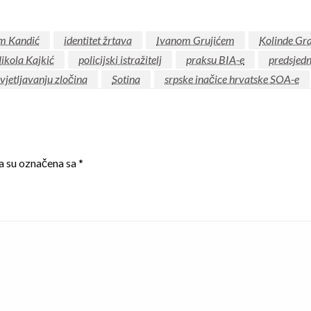
m Kandić
identitet žrtava
Ivanom Grujićem
Kolinde Gra
ikola Kajkić
policijski istražitelj
praksu BIA-e
predsjedn
vjetljavanju zločina
Sotina
srpske inačice hrvatske SOA-e
a su označena sa
*