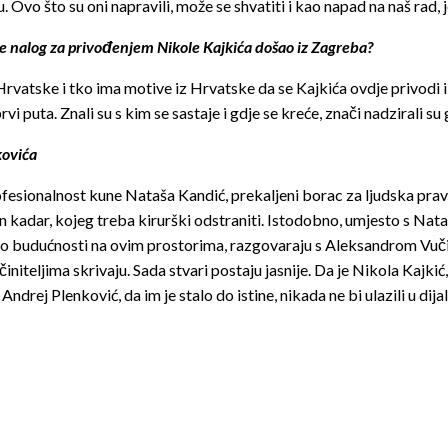
 što su oni napravili, može se shvatiti i kao napad na naš rad, jer
e nalog za privođenjem Nikole Kajkića došao iz Zagreba?
atske i tko ima motive iz Hrvatske da se Kajkića ovdje privodi i 
 prvi puta. Znali su s kim se sastaje i gdje se kreće, znači nadzirali s
kovića
i profesionalnost kune Nataša Kandić, prekaljeni borac za ljudska pra
an kadar, kojeg treba kirurški odstraniti. Istodobno, umjesto s N
 o budućnosti na ovim prostorima, razgovaraju s Aleksandrom Vučiće
očiniteljima skrivaju. Sada stvari postaju jasnije. Da je Nikola Kajk
 Andrej Plenković, da im je stalo do istine, nikada ne bi ulazili u