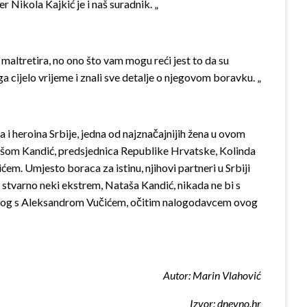
 Nikola Kajkić je i naš suradnik. „
maltretira, no ono što vam mogu reći jest to da su
u ga cijelo vrijeme i znali sve detalje o njegovom boravku. „
va i heroina Srbije, jedna od najznačajnijih žena u ovom
atašom Kandić, predsjednica Republike Hrvatske, Kolinda
m. Umjesto boraca za istinu, njihovi partneri u Srbiji
ić, stvarno neki ekstrem, Nataša Kandić, nikada ne bi s
 dijalog s Aleksandrom Vučićem, očitim nalogodavcem ovog
Autor: Marin Vlahović
Izvor: dnevno.hr