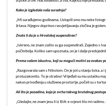
srpske žrtve. Nacionalnost žrtva, Kajkiću nije presudna, o
Kako je izgledala vaša suradnja?
„Mi surađujemo godinama. Ustupili smo mu neke fotografije
žrtava. Njegov doprinos rasvjetljavanju zločina je golem
Znate li da je u Hrvatskoj suspendiran?
„Iskreno, ne znam zašto su ga suspendirali. Zajedno s Iva
počinitelja. Koliko sam upoznata, on je i dalje predsjedn
Prema vašem iskustvu, koji su mogući motivi za ovakav p
„Razgovarala sam s Nikolom. On je još u stanju šoka, a i j
protuzakonito. To je strašno! Vrijeđali su mu ustašku majk
nakon privođenja u službene prostorije, počeli su s tortur
Ali što je pozadina, koja je svrha takvog brutalnog postup
„Gledajte, ne znam jesu li iz BIA-e svjesni što mi radim