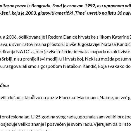
nitarno pravo iz Beograda. Fond je osnovan 1992, a u upravnom od
 ženi, koju je 2003. glasoviti američki „Time“ uvrstio na listu 36 naj
 a 2006. odlikovana je i Redom Danice hrvatske s likom Katarine Zri
tava, u svim ratovima na prostoru bivše Jugoslavije. Nataša Kandić,
ranja NATO-a, bilo je više težih incidenata i napada na aktiviste
 Srbiji, nisu prenijeli svi mediji u Hrvatskoj. Neki su možda posumnja
dinu, razgovarali smo s gospođom Natašom Kandić, koja svakako dobro
očina
bjavili, došao isključivo na poziv Florence Hartmann. Naime, on ve
i profesionalac. U 25 godina svog rada, upoznala sam veliki broj p
jeduje veliko znanje i posvećen je svom radu. Vjerujem da bi isto 