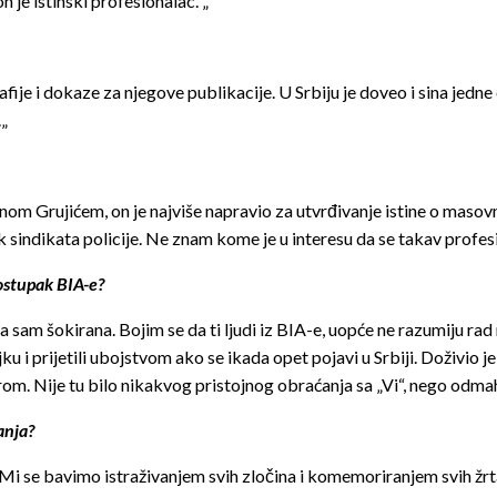
n je istinski profesionalac. „
 i dokaze za njegove publikacije. U Srbiju je doveo i sina jedne od
.„
nom Grujićem, on je najviše napravio za utvrđivanje istine o masovn
ik sindikata policije. Ne znam kome je u interesu da se takav profe
ostupak BIA-e?
a sam šokirana. Bojim se da ti ljudi iz BIA-e, uopće ne razumiju rad 
u i prijetili ubojstvom ako se ikada opet pojavi u Srbiji. Doživio je
om. Nije tu bilo nikakvog pristojnog obraćanja sa „Vi“, nego odmah s
anja?
o. Mi se bavimo istraživanjem svih zločina i komemoriranjem svih ž