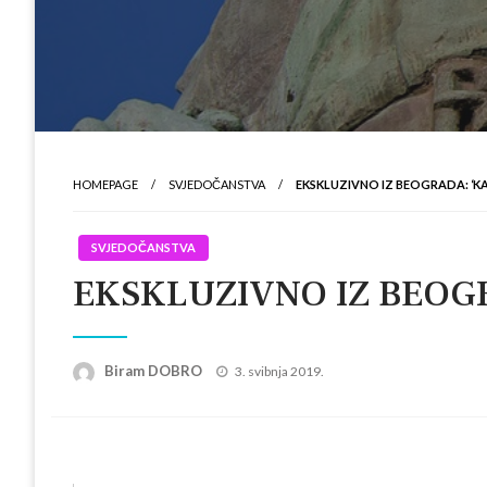
HOMEPAGE
SVJEDOČANSTVA
EKSKLUZIVNO IZ BEOGRADA: ‘KAJ
SVJEDOČANSTVA
EKSKLUZIVNO IZ BEOGRAD
Posted
Biram DOBRO
3. svibnja 2019.
on