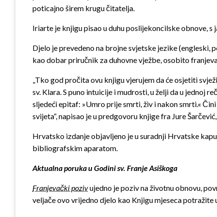
poticajno širem krugu čitatelja.
Iriarte je knjigu pisao u duhu poslijekoncilske obnove,
Djelo je prevedeno na brojne svjetske jezike (engleski, po
kao dobar priručnik za duhovne vježbe, osobito franjev
„Tko god pročita ovu knjigu vjerujem da će osjetiti svjež
sv. Klara. S puno intuicije i mudrosti, u želji da u jednoj 
sljedeći epitaf: »Umro prije smrti, živ i nakon smrti.« Či
svijeta“, napisao je u predgovoru knjige fra Jure Šarčević
Hrvatsko izdanje objavljeno je u suradnji Hrvatske kap
bibliografskim aparatom.
Aktualna poruka u Godini sv. Franje Asiškoga
Franjevački poziv
ujedno je poziv na životnu obnovu, povr
veljače ovo vrijedno djelo kao Knjigu mjeseca potražite u