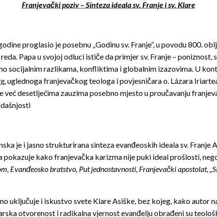
Franjevački poziv – Sinteza ideala sv. Franje i sv. Klare
 godine proglasio je posebnu „Godinu sv. Franje“, u povodu 800. oblj
reda. Papa u svojoj odluci ističe da primjer sv. Franje – poniznost,
no socijalnim razlikama, konfliktima i globalnim izazovima. U kon
re
, uglednoga franjevačkog teologa i povjesničara o. Lázara Iriart
koje već desetljećima zauzima posebno mjesto u proučavanju franje
adašnjosti
ska je i jasno strukturirana sinteza evanđeoskih ideala sv. Franje Asi
ja pokazuje kako franjevačka karizma nije puki ideal prošlosti, neg
om, Evanđeosko bratstvo, Put jednostavnosti, Franjevački apostolat, „
o uključuje i iskustvo svete Klare Asiške, bez kojeg, kako autor n
rska otvorenost i radikalna vjernost evanđelju obrađeni su teološki