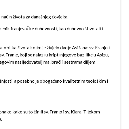
 način života za današnjeg čovjeka.
žbenik franjevačke duhovnosti, kao duhovno štivo, ali i
oblika života kojim je živjelo dvoje Asižana: sv. Franjo i
sv. Franje, koji se nalazi u kripti njegove bazilike u Asizu,
njegovim nasljedovateljima, braći i sestrama diljem
njosti, a posebno je obogaćeno kvalitetnim teološkim i
ako kako su to činili sv. Franjo i sv. Klara. Tijekom
a.