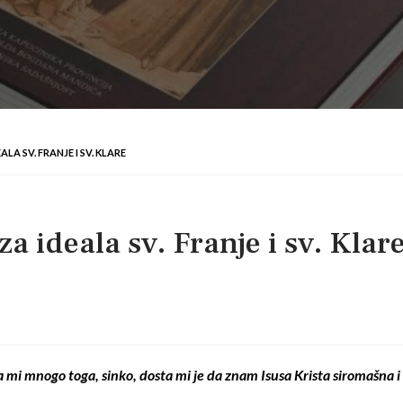
LA SV. FRANJE I SV. KLARE
a ideala sv. Franje i sv. Klar
 mi mnogo toga, sinko, dosta mi je da znam Isusa Krista siromašna i