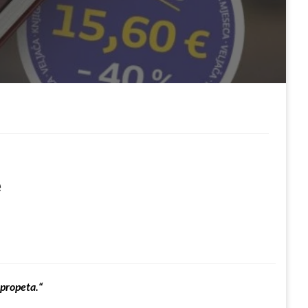
e
 propeta.“