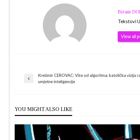
Biram D
Tekstovi Ur
View all 
Navigacija
Krešimir CEROVAC: Više od algoritma: katolička vizija 
Previous
umjetne inteligencije
Post
objava
YOU MIGHT ALSO LIKE