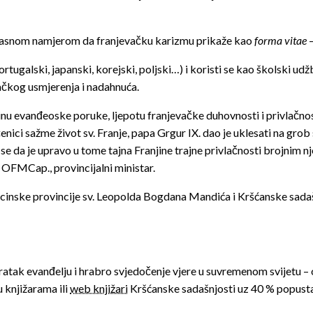
 s jasnom namjerom da franjevačku karizmu prikaže kao
forma vitae
–
rtugalski, japanski, korejski, poljski…) i koristi se kao školski ud
ačkog usmjerenja i nadahnuća.
inu evanđeoske poruke, ljepotu franjevačke duhovnosti i privlačnost 
rečenici sažme život sv. Franje, papa Grgur IX. dao je uklesati na grob 
ni se da je upravo u tome tajna Franjine trajne privlačnosti brojnim 
, OFMCap., provincijalni ministar.
ucinske provincije sv. Leopolda Bogdana Mandića i Kršćanske sadaš
atak evanđelju i hrabro svjedočenje vjere u suvremenom svijetu – on
 knjižarama ili
web knjižari
Kršćanske sadašnjosti uz 40 % popust