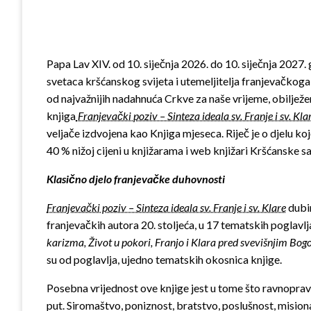
Papa Lav XIV. od 10. siječnja 2026. do 10. siječnja 2027.
svetaca kršćanskog svijeta i utemeljitelja franjevačkoga 
od najvažnijih nadahnuća Crkve za naše vrijeme, obilježe
knjiga
Franjevački poziv – Sinteza ideala sv. Franje i sv. Kla
veljače izdvojena kao Knjiga mjeseca. Riječ je o djelu 
40 % nižoj cijeni u knjižarama i web knjižari Kršćanske s
Klasično djelo franjevačke duhovnosti
Franjevački poziv – Sinteza ideala sv. Franje i sv. Klare
dubin
franjevačkih autora 20. stoljeća, u 17 tematskih poglavl
karizma, Život u pokori, Franjo i Klara pred svevišnjim Bog
su od poglavlja, ujedno tematskih okosnica knjige.
Posebna vrijednost ove knjige jest u tome što ravnopravn
put. Siromaštvo, poniznost, bratstvo, poslušnost, misiona