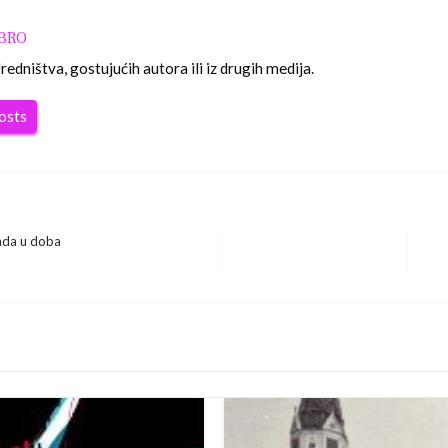
OBRO
edništva, gostujućih autora ili iz drugih medija.
posts
rada u doba
Nex
Pos