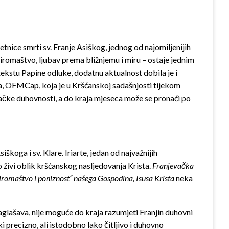
etnice smrti sv. Franje Asiškog, jednog od najomiljenijih
 siromaštvo, ljubav prema bližnjemu i miru – ostaje jednim
tekstu Papine odluke, dodatnu aktualnost dobila je i
ea, OFMCap, koja je u Kršćanskoj sadašnjosti tijekom
vačke duhovnosti, a do kraja mjeseca može se pronaći po
škoga i sv. Klare. Iriarte, jedan od najvažnijih
o živi oblik kršćanskog nasljedovanja Krista.
Franjevačka
Siromaštvo i poniznost“ našega Gospodina, Isusa Krista
neka
aglašava, nije moguće do kraja razumjeti Franjin duhovni
 precizno, ali istodobno lako čitljivo i duhovno