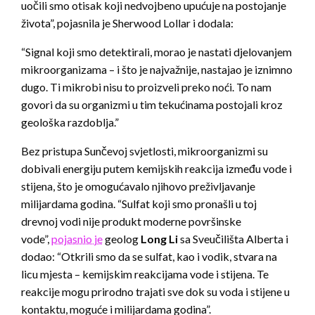
uočili smo otisak koji nedvojbeno upućuje na postojanje
života”, pojasnila je Sherwood Lollar i dodala:
“Signal koji smo detektirali, morao je nastati djelovanjem
mikroorganizama – i što je najvažnije, nastajao je iznimno
dugo. Ti mikrobi nisu to proizveli preko noći. To nam
govori da su organizmi u tim tekućinama postojali kroz
geološka razdoblja.”
Bez pristupa Sunčevoj svjetlosti, mikroorganizmi su
dobivali energiju putem kemijskih reakcija između vode i
stijena, što je omogućavalo njihovo preživljavanje
milijardama godina. “Sulfat koji smo pronašli u toj
drevnoj vodi nije produkt moderne površinske
vode”,
pojasnio je
geolog
Long Li
sa Sveučilišta Alberta i
dodao: “Otkrili smo da se sulfat, kao i vodik, stvara na
licu mjesta – kemijskim reakcijama vode i stijena. Te
reakcije mogu prirodno trajati sve dok su voda i stijene u
kontaktu, moguće i milijardama godina”.