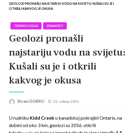
GEOLOZI PRONAŠLI NAJSTARIJU VODU NA SVIJETU: KUŠALI SU JE I
OTKRILI KAKVOG JE OKUSA
TEHNOLOGIJA
ZNANOST
Geolozi pronašli
najstariju vodu na svijetu:
Kušali su je i otkrili
kakvog je okusa
Posted
Biram DOBRO
23. svibnja 2025.
on
U rudniku
Kidd Creek
u kanadskoj pokrajini Ontario, na
dubini od oko 3 km, geolozi su 2016. otkrili
tekuću
vodu
za koju se ispostavilo da je stara između
1,5