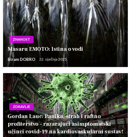
ZNANOST
Masaru EMOTO: Istina o vodi
Biram DOBRO
22. siječnja 2025.
ZDRAVLJE
Gordan Lauc: Panika, strah i raftno
profiterstvo – razarajući asimptomatski
učinci covid-19 na kardiovaskularni sustav!