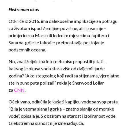
Ekstreman okus
Otkriće iz 2016. ima dalekosežne implikacije za potragu
za životom ispod Zemljine površine, ali i izvan nje –
primjerice na Marsu ili ledenim mjesecima Jupitera i
Saturna, gdje se također pretpostavlja postojanje
podzemnih oceana.
No, znatiželjnici na internetu nisu propustili pitati –
kakvog je okusa voda stara više od dvije milijarde
godina? “Ako ste geolog koji radi sa stijenama, vjerojatno
ste ih puno puta polizali”, rekla je Sherwood Lollar
za
CNN
.
Očekivano, odlučila je kušati kapljicu vode sa svog prsta.
“Bila je veoma slana i gorka – znatno slanija od morske
vode”, opisala je. S obzirom na starost i izoliranost vode,
ta ekstremna slanost nije iznenađujuća.