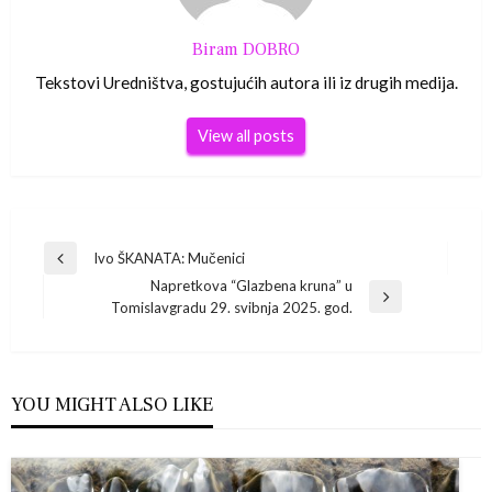
Biram DOBRO
Tekstovi Uredništva, gostujućih autora ili iz drugih medija.
View all posts
Navigacija
Ivo ŠKANATA: Mučenici
Previous
Napretkova “Glazbena kruna” u
Post
objava
Next
Tomislavgradu 29. svibnja 2025. god.
Post
YOU MIGHT ALSO LIKE