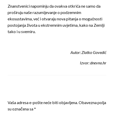
Znanstvenici napominju da ovakva otkrića ne samo da
proširuju naše razumijevanje o podzemnim
ekosustavima, već i otvaraju nova pitanja o mogućnosti
postojanja života u ekstremnim uvjetima, kako na Zemlji
tako i u svemiru.
Autor: Zlatko Govedić
Izvor: dnevno.hr
LEAVE A RESPONSE
Vaša adresa e-pošte neće biti objavljena.
Obavezna polja
su označena sa
*