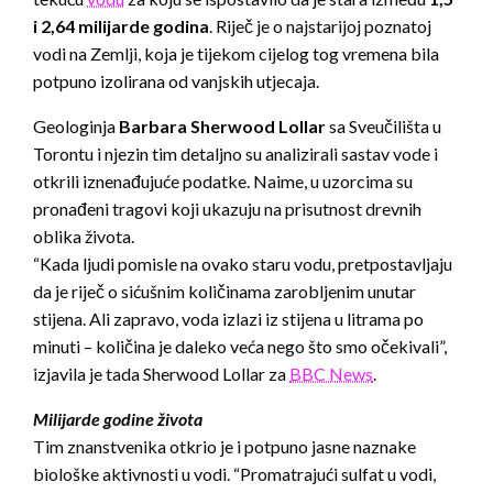
i 2,64 milijarde godina
. Riječ je o najstarijoj poznatoj
vodi na Zemlji, koja je tijekom cijelog tog vremena bila
potpuno izolirana od vanjskih utjecaja.
Geologinja
Barbara Sherwood Lollar
sa Sveučilišta u
Torontu i njezin tim detaljno su analizirali sastav vode i
otkrili iznenađujuće podatke. Naime, u uzorcima su
pronađeni tragovi koji ukazuju na prisutnost drevnih
oblika života.
“Kada ljudi pomisle na ovako staru vodu, pretpostavljaju
da je riječ o sićušnim količinama zarobljenim unutar
stijena. Ali zapravo, voda izlazi iz stijena u litrama po
minuti – količina je daleko veća nego što smo očekivali”,
izjavila je tada Sherwood Lollar za
BBC News
.
Milijarde godine života
Tim znanstvenika otkrio je i potpuno jasne naznake
biološke aktivnosti u vodi. “Promatrajući sulfat u vodi,