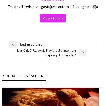
Tekstovi Uredništva, gostujućih autora ili iz drugih medija.
View all posts
Navigacija
Ljudi mrze Istinu
Previous
Ivan ĆELIĆ: Uzrokuje li ovisnost o internetu
Post
objava
Next
depresiju kod mladih?
Post
YOU MIGHT ALSO LIKE