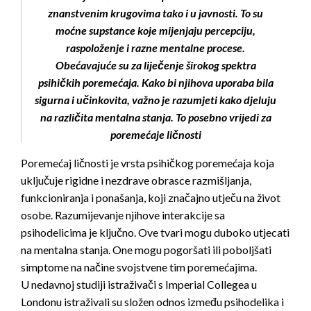
znanstvenim krugovima tako i u javnosti. To su
moćne supstance koje mijenjaju percepciju,
raspoloženje i razne mentalne procese.
Obećavajuće su za liječenje širokog spektra
psihičkih poremećaja. Kako bi njihova uporaba bila
sigurna i učinkovita, važno je razumjeti kako djeluju
na različita mentalna stanja. To posebno vrijedi za
poremećaje ličnosti
Poremećaj ličnosti je vrsta psihičkog poremećaja koja
uključuje rigidne i nezdrave obrasce razmišljanja,
funkcioniranja i ponašanja, koji značajno utječu na život
osobe. Razumijevanje njihove interakcije sa
psihodelicima je ključno. Ove tvari mogu duboko utjecati
na mentalna stanja. One mogu pogoršati ili poboljšati
simptome na načine svojstvene tim poremećajima.
U nedavnoj studiji istraživači s Imperial Collegea u
Londonu istraživali su složen odnos između psihodelika i