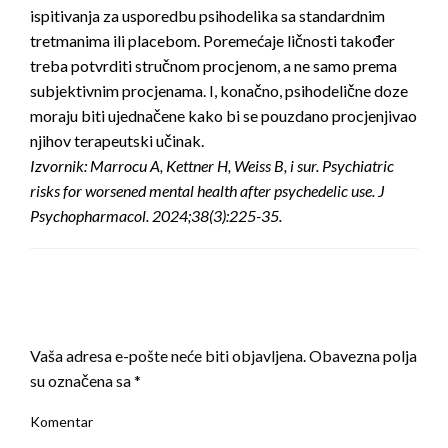
ispitivanja za usporedbu psihodelika sa standardnim
tretmanima ili placebom. Poremećaje ličnosti također
treba potvrditi stručnom procjenom, a ne samo prema
subjektivnim procjenama. I, konačno, psihodelične doze
moraju biti ujednačene kako bi se pouzdano procjenjivao
njihov terapeutski učinak.
Izvornik: Marrocu A, Kettner H, Weiss B, i sur. Psychiatric
risks for worsened mental health after psychedelic use. J
Psychopharmacol. 2024;38(3):225-35.
LEAVE A RESPONSE
Vaša adresa e-pošte neće biti objavljena.
Obavezna polja
su označena sa
*
Komentar