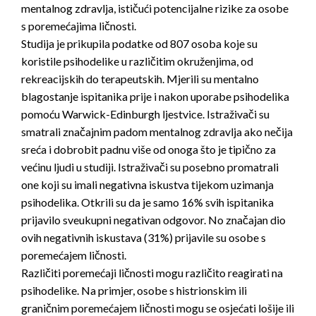
mentalnog zdravlja, ističući potencijalne rizike za osobe
s poremećajima ličnosti.
Studija je prikupila podatke od 807 osoba koje su
koristile psihodelike u različitim okruženjima, od
rekreacijskih do terapeutskih. Mjerili su mentalno
blagostanje ispitanika prije i nakon uporabe psihodelika
pomoću Warwick-Edinburgh ljestvice. Istraživači su
smatrali značajnim padom mentalnog zdravlja ako nečija
sreća i dobrobit padnu više od onoga što je tipično za
većinu ljudi u studiji. Istraživači su posebno promatrali
one koji su imali negativna iskustva tijekom uzimanja
psihodelika. Otkrili su da je samo 16% svih ispitanika
prijavilo sveukupni negativan odgovor. No značajan dio
ovih negativnih iskustava (31%) prijavile su osobe s
poremećajem ličnosti.
Različiti poremećaji ličnosti mogu različito reagirati na
psihodelike. Na primjer, osobe s histrionskim ili
graničnim poremećajem ličnosti mogu se osjećati lošije ili