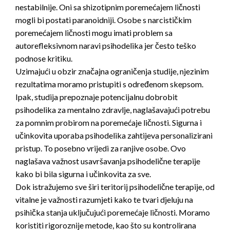
nestabilnije. Oni sa shizotipnim poremećajem ličnosti
mogli bi postati paranoidniji. Osobe s narcističkim
poremećajem ličnosti mogu imati problem sa
autorefleksivnom naravi psihodelika jer često teško
podnose kritiku.
Uzimajući u obzir značajna ograničenja studije, njezinim
rezultatima moramo pristupiti s određenom skepsom.
Ipak, studija prepoznaje potencijalnu dobrobit
psihodelika za mentalno zdravlje, naglašavajući potrebu
za pomnim probirom na poremećaje ličnosti. Sigurna i
učinkovita uporaba psihodelika zahtijeva personalizirani
pristup. To posebno vrijedi za ranjive osobe. Ovo
naglašava važnost usavršavanja psihodelične terapije
kako bi bila sigurna i učinkovita za sve.
Dok istražujemo sve širi teritorij psihodelične terapije, od
vitalne je važnosti razumjeti kako te tvari djeluju na
psihička stanja uključujući poremećaje ličnosti. Moramo
koristiti rigoroznije metode, kao što su kontrolirana