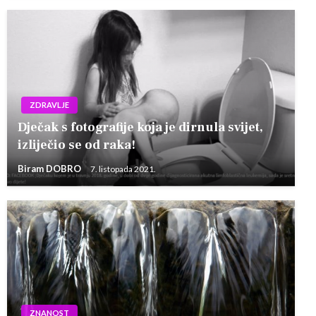
ZDRAVLJE
Dječak s fotografije koja je dirnula svijet,
izliječio se od raka!
Biram DOBRO
7. listopada 2021.
ZNANOST