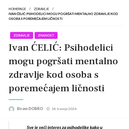
HOMEPAGE
ZDRAVLJE
IVAN ĆELIĆ: PSIHODELICI MOGU POGRŠATI MENTALNO ZDRAVLJE KOD
OSOBA S POREMEĆAJEM LIČNOSTI
ZDRAVLJE
ZNANOST
Ivan ĆELIĆ: Psihodelici
mogu pogršati mentalno
zdravlje kod osoba s
poremećajem ličnosti
Posted
Biram DOBRO
18. travnja 2024.
on
Sve je veći interes za psihodelike kako u