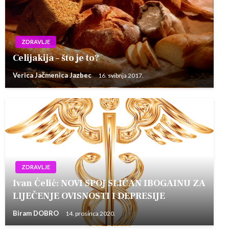
ZDRAVLJE
Celijakija – što je to?
Verica Jačmenica Jazbec
16. svibnja 2017.
ZDRAVLJE
Ivan Ćelić: NOVI SPOJ SLIČAN IBOGAINU ZA
LIJEČENJE OVISNOSTI I DEPRESIJE
Biram DOBRO
14. prosinca 2020.