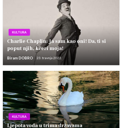
KULTURA
Charlie Chaplin: Ja sam kao oni! Da, ti si
poput njih, kćeri moja!
Biram DOBRO
23. travnja 2022.
KULTURA
Ljepota voda u trima državama