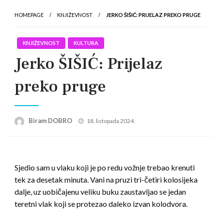
HOMEPAGE
KNJIŽEVNOST
JERKO ŠIŠIĆ: PRIJELAZ PREKO PRUGE
KNJIŽEVNOST
KULTURA
Jerko ŠIŠIĆ: Prijelaz
preko pruge
Posted
Biram DOBRO
18. listopada 2024.
on
Sjedio sam u vlaku koji je po redu vožnje trebao krenuti
tek za desetak minuta. Vani na pruzi tri-četiri kolosijeka
dalje, uz uobičajenu veliku buku zaustavljao se jedan
teretni vlak koji se protezao daleko izvan kolodvora.