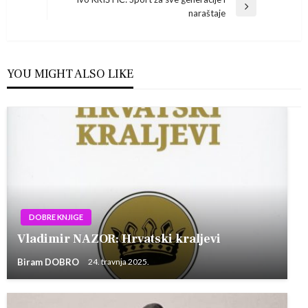
Post
objava
Next
naraštaje
Post
YOU MIGHT ALSO LIKE
DOBRE KNJIGE
Vladimir NAZOR: Hrvatski kraljevi
Biram DOBRO
24. travnja 2025.