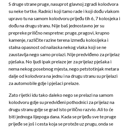
S druge strane pruge, nasuprot glavnoj zgradi kolodvora
su neke tvrtke. Radnici koji tamo rade i koji dođu vlakom
upravo tu na samom kolodvoru prijeđu tih 6, 7 kolosjeka i
dođu na drugu stranu. Nije baš jednostavno jer su
prepreke prilično nespretne: pruge, pragovi, krupno
kamenje, različite razine terena između kolosijeka i
stalna opasnost od nailaska nekog vlaka koji se ne
zaustavlja nego samo prolazi. Nije predviđeno za prijelaz
pješaka. No ljudi ipak prelaze jer za prijelaz pješaka i
nema nekog posebnog mjesta, nego petstotinjak metara
dalje od kolodvora na jednu i na drugu stranu su prijelazi
za automobile gdje i pješaci prelaze.
Zato rijetki idu tako daleko nego se prelazi na samom
kolodvoru gdje su predviđeni pothodnici za prijelaz na
drugu stranu gdje se grad isto prilično razvio. Ali to će
biti jednoga lijepoga dana. Kada se prijeđu sve te pruge
prijeđe se još i cesta koja se proteže uz prugu, onda se