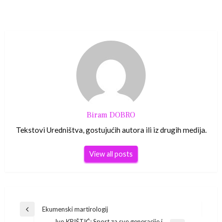
Biram DOBRO
Tekstovi Uredništva, gostujućih autora ili iz drugih medija.
View all posts
Navigacija
Ekumenski martirologij
Previous
Ivo KRIŠTIĆ: Sport za sve generacije i