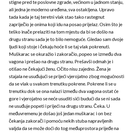
stigne pred te poslovne zgrade, većinom u jadnom stanju,
ali jedna je moderno uređena, sva ostakljena. Upravo
tada kada je taj teretni vlak stao tako rastegnut
zapriječio je onima koji idu na posao prijelaz. Osim što je
teško inače prelaziti na tom mjestu da bi se došlo na
drugu stranu sada je to bilo nemoguće. Gledao sam dvoje
ljudi koji stoje i čekaju hoće li se taj vlak pokrenuti.
Muškarac se okuražio i zakoračio, popeo se između dva
vagona i prešao na drugu stranu. Prešavši odmah je i
otišao ne čekajući ženu. Očito nisu zajedno. Žena je
stajala ne usuđujući se prijeći vjerojatno zbog mogućnosti
da se vlak u svakom trenutku pokrene. Pokrene li se u
trenutku dok se ona nalazi između dva vagona ostat će
gore i vjerojatno se neće usuditi sići budući da se ni sada
ne usuđuje popeti i prijeći na drugu stranu. Čeka. U
međuvremenu je došao još jedan muškarac i on bez
čekanja zakorači i pomoću nekih stuba napravljenih
valjda da se može doći do tog međuprostora prijeđe na