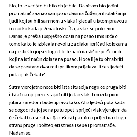
No, to je već što bi bilo da je bilo. Da nisam bio jedini
promatrač saznao sam po uzdasima čuđenja ili olakšanja
ljudi koji su bili sa mnom u vlaku i gledali u istom pravcu u
trenutku kada je žena doskočila, a vlak se pokrenuo.
Danas je prešla i uspješno došla na posao i mislit će o
tome kako je izbjegla nevolju za dlaku i pričati kolegama
na poslu što joj se dogodilo te naići na slične priče onih
koji na isti način dolaze na posao. Hoće li je to ohrabriti
da se prestane dvoumiti prilikom prijelaza ili će sljedeći
puta ipak čekati?
Sutra vjerojatno neće biti ista situacija nego će pruga biti
čista i na njoj neće stajati niti jedan vlak. I možda puno
jutara zaredom bude upravo tako. Ali sljedeći puta kada
se dogodi da joj se na putu opet ispriječi vlak vjerujem da
će čekati da se situacija raščisti pa mirno prijeći na drugu
stranu pruge i poštedjeti stresa i sebe i promatrače.
Nadam se.