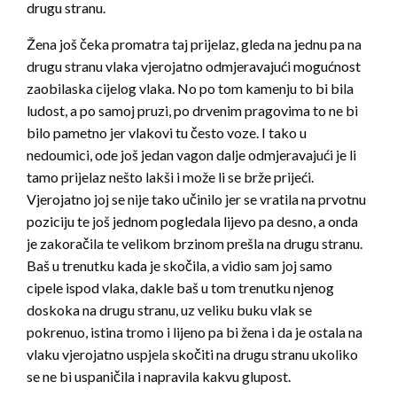
drugu stranu.
Žena još čeka promatra taj prijelaz, gleda na jednu pa na
drugu stranu vlaka vjerojatno odmjeravajući mogućnost
zaobilaska cijelog vlaka. No po tom kamenju to bi bila
ludost, a po samoj pruzi, po drvenim pragovima to ne bi
bilo pametno jer vlakovi tu često voze. I tako u
nedoumici, ode još jedan vagon dalje odmjeravajući je li
tamo prijelaz nešto lakši i može li se brže prijeći.
Vjerojatno joj se nije tako učinilo jer se vratila na prvotnu
poziciju te još jednom pogledala lijevo pa desno, a onda
je zakoračila te velikom brzinom prešla na drugu stranu.
Baš u trenutku kada je skočila, a vidio sam joj samo
cipele ispod vlaka, dakle baš u tom trenutku njenog
doskoka na drugu stranu, uz veliku buku vlak se
pokrenuo, istina tromo i lijeno pa bi žena i da je ostala na
vlaku vjerojatno uspjela skočiti na drugu stranu ukoliko
se ne bi uspaničila i napravila kakvu glupost.