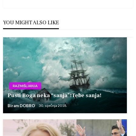
Post
YOU MIGHT ALSO LIKE
RAZMIŠLJANJA
Pusti Boga neka “sanja”!Tebe sanja!
Biram DOBRO
30. siječnja 2018.