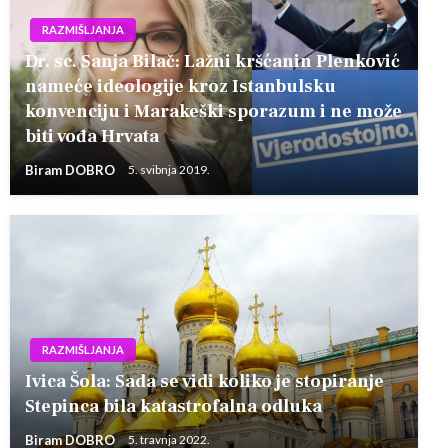
RAZMIŠLJANJA
Dr. sc. Sanja Bilač: Lažni kršćanin Plenković
nameće ideologije kroz Istanbulsku
konvenciju i Marakeški sporazum i ne može
biti vođa Hrvata
Biram DOBRO
5. svibnja 2019.
RAZMIŠLJANJA
Ivica Šola: Sada se vidi koliko je stopiranje
Stepinca bila katastrofalna odluka
Biram DOBRO
5. travnja 2022.