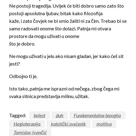
Ne postoji tragedija. Uvijek će biti dobro samo zato što
postoji apsolutna ljubav, bitak kako filozofija
kaže, i zato čovjek ne bi smio žaliti ni za čim. Trebao bi se
samo radovati onome što dolazi. Patnja mi otvara
prostore da mogu uživati u onome
što je dobro.
Ne mogu uživati u jelu ako nisam gladan, jer kako ćeš sit
jesti?
Odbojno ti je.
Isto tako, patnja me isprazni od nečega, zbog čega mi
svaka sitnica predstavlja milinu, užitak.
Tagged:
bolest
duh
Fundamentalna teoogija
Hagioterapija
katolički svećenik
molitva
Tomislav Ivančić