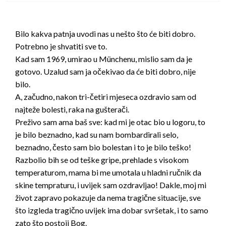
Bilo kakva patnja uvodi nas u nešto što će biti dobro.
Potrebno je shvatiti sve to.
Kad sam 1969, umirao u Münchenu, mislio sam da je
gotovo. Uzalud sam ja očekivao da će biti dobro, nije
bilo.
A, začudno, nakon tri-četiri mjeseca ozdravio sam od
najteže bolesti, raka na gušterači.
Preživo sam ama baš sve: kad mi je otac bio u logoru, to
je bilo beznadno, kad su nam bombardirali selo,
beznadno, često sam bio bolestan i to je bilo teško!
Razbolio bih se od teške gripe, prehla
de s visokom
temperaturom, mama bi me umotala u hladni ručnik da
skine tempraturu, i uvijek sam ozdravljao! Dakle, moj mi
život zapravo pokazuje da nema tragične situacije, sve
što izgleda tragično uvijek ima dobar svršetak, i to samo
zato što postoji Bog.