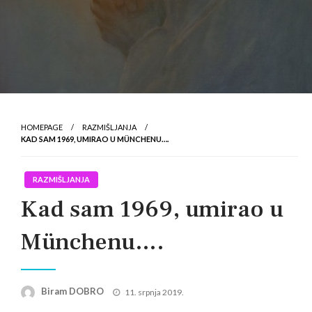
HOMEPAGE
RAZMIŠLJANJA
KAD SAM 1969, UMIRAO U MÜNCHENU….
RAZMIŠLJANJA
Kad sam 1969, umirao u
Münchenu….
Posted
Biram DOBRO
11. srpnja 2019.
on