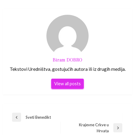
Biram DOBRO
Tekstovi Uredništva, gostujućih autora ili iz drugih medija.
View all posts
Navigacija
Sveti Benedikt
Previous
Krajevne Crkve u
Post
objava
Next
Hrvata